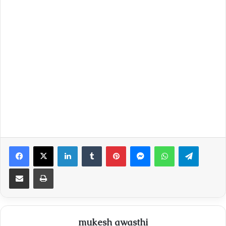
Facebook
X
LinkedIn
Tumblr
Pinterest
Messenger
WhatsApp
Telegra
Share via Email
Print
mukesh awasthi