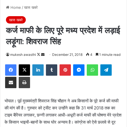
Home
/
खास खबरे
खास खबरे
कर्ज माफी के लिए पूरे मध्‍य प्रदेश में लड़ाई
लड़ूंगा: शिवराज सिंह
Follow
Send
mukesh awasthi
December 21, 2018
4
1 minute read
on
an
Facebook
X
LinkedIn
Tumblr
Pinterest
Messenger
WhatsApp
Telegra
X
email
Share via Email
Print
भोपाल। पूर्व मुख्यमंत्री शिवराज सिंह चौहान ने अब किसानों के पूरे कर्ज की माफी
की मांग की है। गुरुवार को ट्वीट कर उन्होंने कहा कि 31 मार्च 2018 तक का
टाइम बैरियर लगाकर, छन्नी लगाकर आधी-अधूरी कर्ज माफी की घोषणा मेरे प्रदेश
के किसान भाइयों-बहनों के साथ घोर अन्याय है। कांग्रेस को ऐसे छलावे से दूर