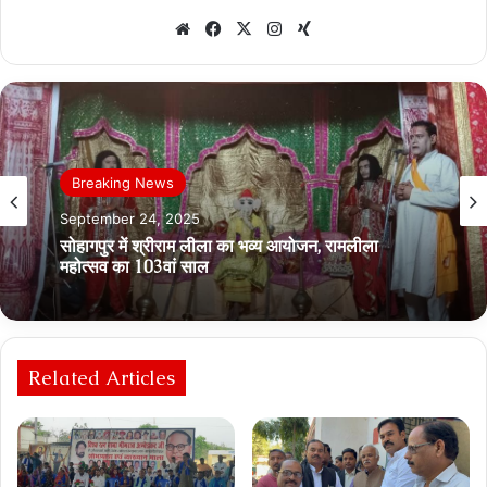
Website
Facebook
X
Instagram
Xing
Breaking News
राज्य
September 24, 2025
September 24, 2025
सोहागपुर में श्रीराम लीला का भव्य आयोजन, रामलीला
महोत्सव का 103वां साल
मुखर्जी परिसर शौचालय पर उठे सवाल, सफाई व्यवस्था पर
व्यापारी नाराज़
Related Articles