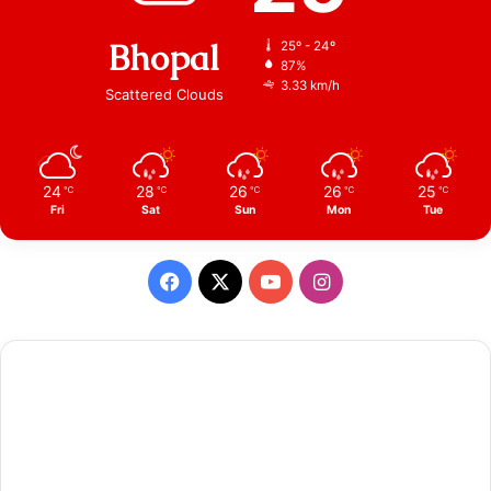
Bhopal
25º - 24º
87%
3.33 km/h
Scattered Clouds
24
28
26
26
25
℃
℃
℃
℃
℃
Fri
Sat
Sun
Mon
Tue
Facebook
X
YouTube
Instagram