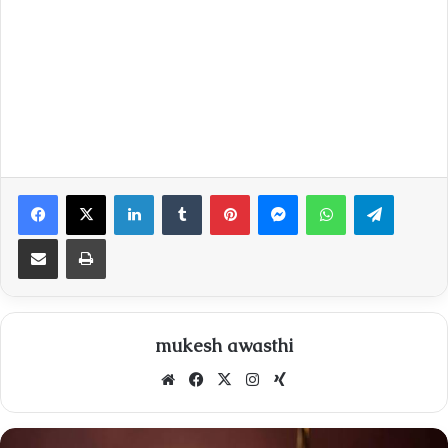
Facebook
X
LinkedIn
Tumblr
Pinterest
Messenger
WhatsApp
Telegra
Share via Email
Print
mukesh awasthi
Website
Facebook
X
Instagram
Xing