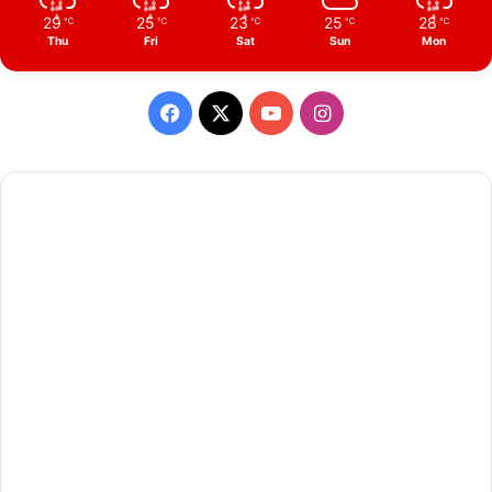
29
25
23
25
28
℃
℃
℃
℃
℃
Thu
Fri
Sat
Sun
Mon
Facebook
X
YouTube
Instagram