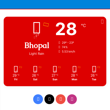
28
℃
Bhopal
29º - 23º
74%
5.53 km/h
Light Rain
29
26
27
28
26
℃
℃
℃
℃
℃
Fri
Sat
Sun
Mon
Tue
Facebook
X
YouTube
Instagram