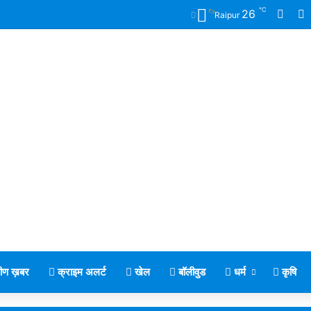
℃
Face
X
26
Raipur
मीण ख़बर
क्राइम अलर्ट
खेल
बॉलीवुड
धर्म
कृषि