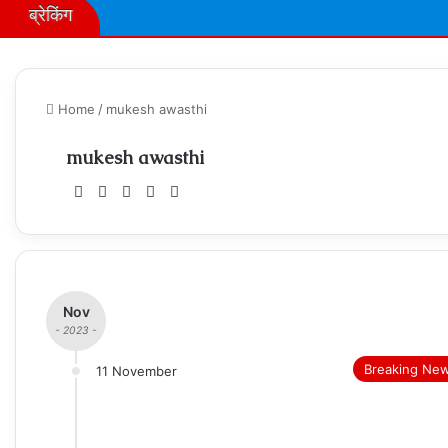
ब्रेकिंग
Home
/
mukesh awasthi
mukesh awasthi
Website
Facebook
X
Instagram
Xing
Nov
- 2023 -
Breaking Ne
11 November