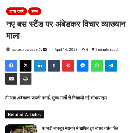
खास खबरे
राज्य
नए बस स्टैंड पर अंबेडकर विचार व्याख्यान
माला
Follow
Send
mukesh awasthi
April 14, 2023
4
1 minute read
on
an
Facebook
X
LinkedIn
Tumblr
Pinterest
Messenger
WhatsApp
Telegra
X
email
Share via Email
Print
भीमराव अंबेडकर जयंती मनाई, मुख्य मार्गो से निकाली गई शोभायात्रा
Related Articles
पचमड़ी मानसून मेराथन में शामिल हुए सांसद दर्शन सिंह