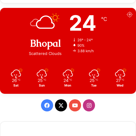
24
℃
Bhopal
26º - 24º
90%
3.88 km/h
Scattered Clouds
26
25
24
25
27
℃
℃
℃
℃
℃
Sat
Sun
Mon
Tue
Wed
Facebook
X
YouTube
Instagram