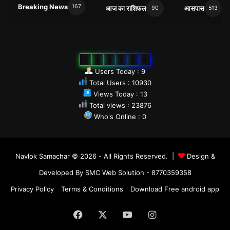
Breaking News
167
आज का राशिफल
आसपास
90
513
0
1
0
9
3
0
Users Today : 9
Total Users : 10930
Views Today : 13
Total views : 23876
Who's Online : 0
Navlok Samachar © 2026 - All Rights Reserved. |
Design &
Developed By SMC Web Solution - 8770359358
Privacy Policy
Terms & Conditions
Download Free android app
Facebook
X
YouTube
Instagram