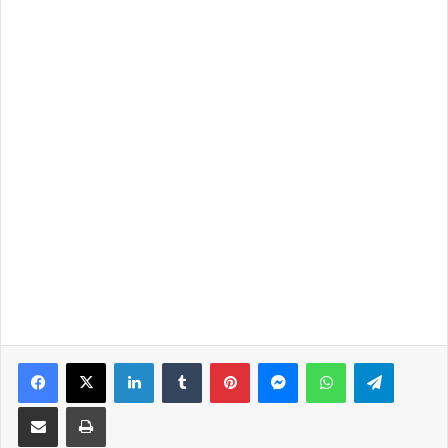
Facebook
X
LinkedIn
Tumblr
Pinterest
Messenger
WhatsApp
Telegra
Share via Email
Print