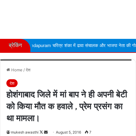
ब्रेकिंग
apuram चरित्र शंका में ढावा संचालक और भाजपा नेता की गोली मारकर हत्या
होशंगाबाद जिले में मां-बाप ने ही मिलकर मार डाला, जवान बेटी को, प्रेम प्रसंग बना हत्‍या की बजह
Home
/
देश
देश
होशंगाबाद जिले में मां बाप ने ही अपनी बेटी
को किया मौत क हवाले , प्रेम प्रसंग का
था मामला।
Follow
Send
mukesh awasthi
August 5, 2016
7