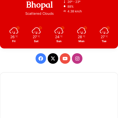
Bhopal
26º - 23º
88%
4.38 km/h
Scattered Clouds
26
27
24
28
27
℃
℃
℃
℃
℃
Fri
Sat
Sun
Mon
Tue
Facebook
X
YouTube
Instagram