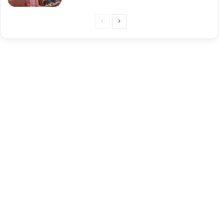
Previous
Next
page
page