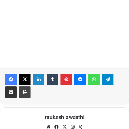
Facebook
X
LinkedIn
Tumblr
Pinterest
Messenger
WhatsApp
Telegra
Share via Email
Print
mukesh awasthi
Website
Facebook
X
Instagram
Xing