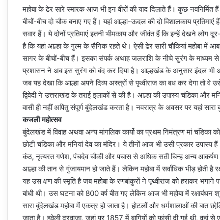
महोबा के ढेर सारे स्मारक आज भी इन वीरों की याद दिलाते हैं। कुछ नवनिर्मि
बीचों-बीच दो चौक बनाए गए हैं। यहां आल्हा-ऊदल की दो विशालकाय प्रतिमाएं 
सवार हैं। ये दोनों प्रतिमाएं इतनी भीमकाय और जीवंत हैं कि इन्हें देखने लोग दू
है कि यहां आल्हा के गुल्म के सैनिक रहते थे। ऐसी ढेर सारी चौकियां महोबा में आ
सागर के बीचों-बीच हैं। इसका संपर्क अथाह जलराशि के नीचे सुरंग के माध्यम स
प्रशासन ने अब इस सुरंग को बंद कर दिया है। आल्हखंड के अनुसार इंदल भी अप
जब यह देखा कि आल्हा अपने दिव्य अस्त्रों से पृथ्वीराज का बध कर देगा त
द्विवेदी ने उत्तराखंड के तराई इलाकों से की है। आल्हा की उपास्य चंडिका और म
वासी ही नहीं अपितु संपूर्ण बुंदेलखंड करता है। नवरात्र के अवसर पर यहां सारा बु
कजली महोत्सव
बुंदेलखंड में विवाह अथवा अन्य मांगलिक कार्यो का प्रथम निमंत्रण मां चंडिका को 
छोटी चंडिका और मनियां देव का मंदिर। ये तीनों आज भी उसी प्रकार उपास्य हैं।
कंठ, नृत्यरत गणेश, पंचदेव चौकी और पचास से अधिक सती चिन्ह अन्य आकर्षण हैं
आल्हा की तान से गुंजायमान हो जाते हैं। लेकिन महोबा में सर्वाधिक भीड़ होती है र
यह उस क्षण की स्मृति है जब महोबा के रणबांकुरों ने पृथ्वीराज को हराकर भगाने
बांधी थी। उस घटना को 800 वर्ष बीत गए लेकिन आज भी महोबा में रक्षाबंधन श्
सारा बुंदेलखंड महोबा में एकत्र हो जाता है। होटलों और धर्मशालाओं की बात छोड
जाता है। हवेली दरवाजा, जहां पर 1857 में बागियों को फांसी दी गई थी, वहां