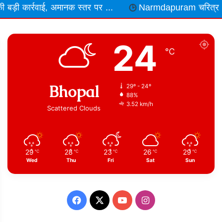
 अमानक स्तर पर ...
Narmdapuram चरित्र शंका में ढावा संचा
24
℃
Bhopal
29º - 24º
88%
3.52 km/h
Scattered Clouds
29
28
23
26
29
℃
℃
℃
℃
℃
Wed
Thu
Fri
Sat
Sun
Facebook
X
YouTube
Instagram