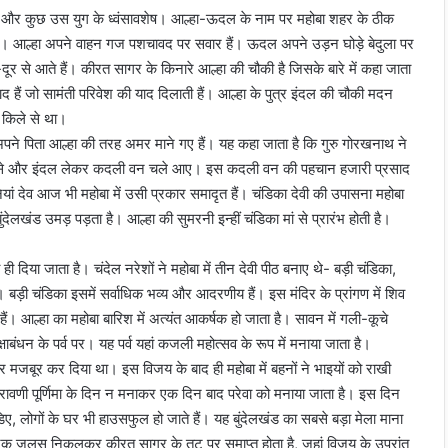
त हैं और कुछ उस युग के ध्वंसावशेष। आल्हा-ऊदल के नाम पर महोबा शहर के ठीक
हैं। आल्हा अपने वाहन गज पशचावद पर सवार हैं। ऊदल अपने उड़न घोड़े बेदुला पर
र-दूर से आते हैं। कीरत सागर के किनारे आल्हा की चौकी है जिसके बारे में कहा जाता
बाद हैं जो सामंती परिवेश की याद दिलाती हैं। आल्हा के पुत्र इंदल की चौकी मदन
े किले से था।
ने पिता आल्हा की तरह अमर माने गए हैं। यह कहा जाता है कि गुरु गोरखनाथ ने
ो वे उसे और इंदल लेकर कदली वन चले आए। इस कदली वन की पहचान हजारी प्रसाद
नियां देव आज भी महोबा में उसी प्रकार समादृत हैं। चंडिका देवी की उपासना महोबा
ंदेलखंड उमड़ पड़ता है। आल्हा की सुमरनी इन्हीं चंडिका मां से प्रारंभ होती है।
ही दिया जाता है। चंदेल नरेशों ने महोबा में तीन देवी पीठ बनाए थे- बड़ी चंडिका,
 बड़ी चंडिका इसमें सर्वाधिक भव्य और आदरणीय हैं। इस मंदिर के प्रांगण में शिव
। आल्हा का महोबा बारिश में अत्यंत आकर्षक हो जाता है। सावन में गली-कूचे
क्षाबंधन के पर्व पर। यह पर्व यहां कजली महोत्सव के रूप में मनाया जाता है।
 पर मजबूर कर दिया था। इस विजय के बाद ही महोबा में बहनों ने भाइयों को राखी
रावणी पूर्णिमा के दिन न मनाकर एक दिन बाद परेवा को मनाया जाता है। इस दिन
ि़ए, लोगों के घर भी हाउसफुल हो जाते हैं। यह बुंदेलखंड का सबसे बड़ा मेला माना
 से एक जुलूस निकलकर कीरत सागर के तट पर समाप्त होता है, जहां विजय के उपरांत