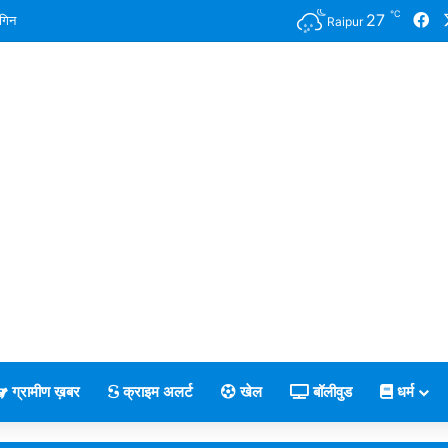
℃
Fa
27
गिन
Raipur
ग्रामीण ख़बर
क्राइम अलर्ट
खेल
बॉलीवुड
धर्म