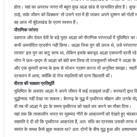
होता। यहां का अपराध जगत भी बहुत कुछ आल्ह खंड से प्रभावित होता है। कुछ वषर
ठाड़े, ताके जीवन को धिक्कार’ तो उसने रात में ही जाकर अपने दुश्मन को गोली म
वह आज भी बुंदेलखंड के प्राण स्वरूप हैं।
पौराणिक परंपरा
दक्षराज और देवल देवी के बड़े पुत्र आल्हा को पौराणिक परंपराओं में युधिष्ठिर 
कभी अमर्यादित प्रदर्शन नहीं किया। आल्हा जिस युग की उपज थे, उसे परंपराग
तरवार’ इस युग का कटु सत्य था, लेकिन इसके बावजूद आल्हा एकपत्नी व्रती रहे
भोगा ने छल-छद्म से आल्हा को बंदी बना लिया तो राजकुमारी सोनवॉ ने आल्हा के
और एक कुमारी कन्या के हाथ से भोजन ग्रहण करना भी अनुचित समझा। यद्यपि 
प्रचलन में आया, क्योंकि वो रोज मछलियों को दाना खिलाती थीं।
वीरता की साक्षात प्रतिमूर्ति
युधिष्ठिर के अवतार आल्हा ने अपने जीवन में कई लड़ाइयां लड़ीं। बनाफरों द्वारा किए
युद्धोन्माद नहीं देखा जा सकता। बैरागढ़ के युद्ध में पृथ्वीराज चौहान और उन
दी तब भी आल्हा ने द्वंद के समय पृथ्वीराज को पहले वार करने का मौका दिया।
यहां तक कि तत्कालीन भारत पर मुहम्मद गौरी के आक्रमणों को देखते हुए चंदबरदाई
सहमति दे दी थी कि पृथ्वीराज आक्रांता हैं, अत: संधि का प्रस्ताव उसकी तरफ स
सामंत के समक्ष कैसे झुक सकता था? अत: दोनों के बीच युद्ध हुआ और अश्वत्थामा द