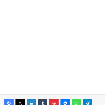
Facebook
X
LinkedIn
Tumblr
Pinterest
Messenger
WhatsApp
Telegra