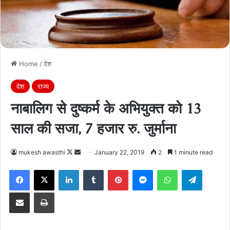
Home
/
देश
देश
राज्य
नाबालिग से दुष्कर्म के अभियुक्त काे 13
साल की सजा, 7 हजार रु. जुर्माना
Follow
Send
mukesh awasthi
January 22, 2019
2
1 minute read
on
an
Facebook
X
LinkedIn
Tumblr
Pinterest
Messenger
WhatsApp
Telegra
X
email
Share via Email
Print