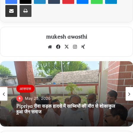
Share via Email
Print
mukesh awasthi
Website
Facebook
X
Instagram
Xing
Breaking News
May 13, 2026
Narmdapuram सोहागपुर में आर आई के ऊपर 20 हजार
की रिश्वत का आरोप, जनसुनवाई में शिकायत