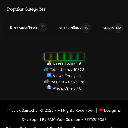
Popular Categories
Breaking News
167
आज का राशिफल
आसपास
90
513
0
1
0
8
2
3
Users Today : 9
Total Users : 10823
Views Today : 9
Total views : 23728
Who's Online : 0
Navlok Samachar © 2026 - All Rights Reserved. |
Design &
Developed By SMC Web Solution - 8770359358