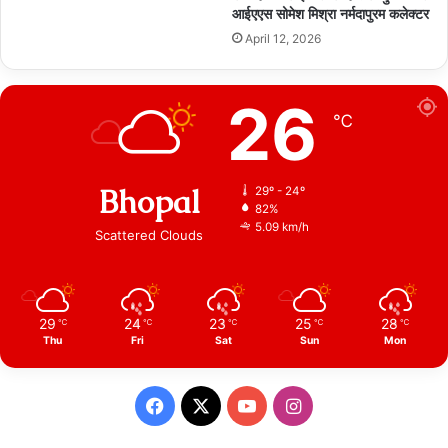
आईएएस सोमेश मिश्रा नर्मदापुरम कलेक्टर
April 12, 2026
26
℃
Bhopal
29º - 24º
82%
5.09 km/h
Scattered Clouds
29
24
23
25
28
℃
℃
℃
℃
℃
Thu
Fri
Sat
Sun
Mon
Facebook
X
YouTube
Instagram