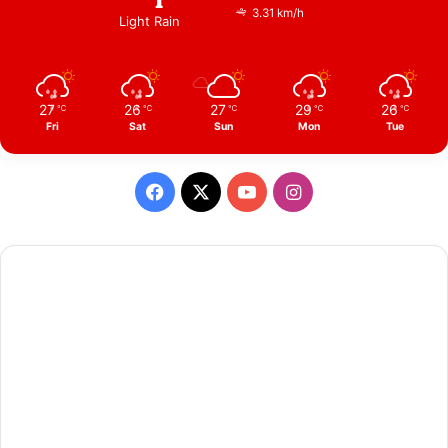
3.31 km/h
Light Rain
27
26
27
29
26
℃
℃
℃
℃
℃
Fri
Sat
Sun
Mon
Tue
Facebook
X
YouTube
Instagram