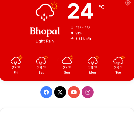
24
℃
Bhopal
27º - 23º
91%
3.31 km/h
Light Rain
27
26
27
29
26
℃
℃
℃
℃
℃
Fri
Sat
Sun
Mon
Tue
Facebook
X
YouTube
Instagram