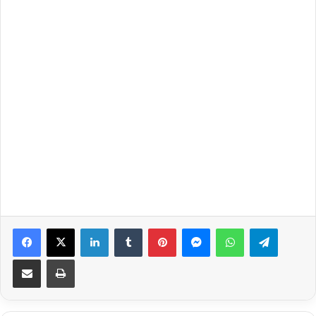
Facebook
X
LinkedIn
Tumblr
Pinterest
Messenger
WhatsApp
Telegra
Share via Email
Print