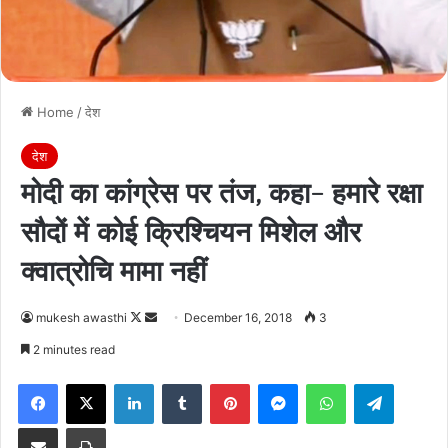
Home
/
देश
देश
मोदी का कांग्रेस पर तंज, कहा- हमारे रक्षा
सौदों में कोई क्रिश्चियन मिशेल और
क्वात्रोचि मामा नहीं
Follow
Send
mukesh awasthi
December 16, 2018
3
on
an
2 minutes read
X
email
Facebook
X
LinkedIn
Tumblr
Pinterest
Messenger
WhatsApp
Telegra
Share via Email
Print