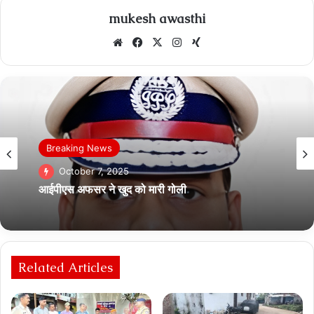
mukesh awasthi
Website
Facebook
X
Instagram
Xing
देश
Breaking News
October 7, 2025
October 7, 2025
आज शाम सिल्वर जुबली आयोजन के सम्मान समारोह मे
जबलपुर की आर्केस्ट्रा देगी शानदार प्रस्तुति
आईपीएस अफसर ने खुद को मारी गोली
Related Articles