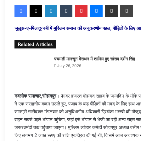
on
an
Facebook
X
LinkedIn
Tumblr
Pinterest
Messenger
Share via Email
Prin
X
email
जुलूस-ए-मिलादुन्नबी में मुस्लिम समाज की अनुकरणीय पहल, पीड़ितों के लिए
Related Articles
पचमड़ी मानसून मेराथन में शामिल हुए सांसद दर्शन सिंह
July 26, 2026
नवलोक समाचार,सोहागपुर
। पैगंबर हजरत मोहम्मद साहब के जन्मदिन के मौके प
ने एक सराहनीय कदम उठाते हुए, पंजाब के बाढ़ पीड़ितों की मदद के लिए हाथ आग
सामग्री खरीदकर मंगलवार को अनुविभागीय अधिकारी प्रियंका भल्ल्वी की मौजू
वाहन सबसे पहले भोपाल पहुंचेगा, जहां इसे भोपाल से भेजी जा रही अन्य राहत सामग्
ज़रूरतमंदों तक पहुंचाया जाएगा। मुस्लिम त्यौहार कमेटी सोहागपुर अध्यक्ष वसी
लिए लगभग 2 लाख रूपए की राशि एकत्रित की गई थी, जिसमे आज आवश्यक सा