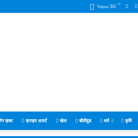
℃
Fac
30
Raipur
मीण ख़बर
क्राइम अलर्ट
खेल
बॉलीवुड
धर्म
कृषि