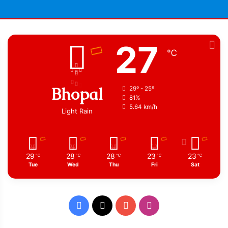
27
℃
Bhopal
29º - 25º
81%
5.64 km/h
Light Rain
29
28
28
23
23
℃
℃
℃
℃
℃
Tue
Wed
Thu
Fri
Sat
Facebook
X
YouTube
Instagram