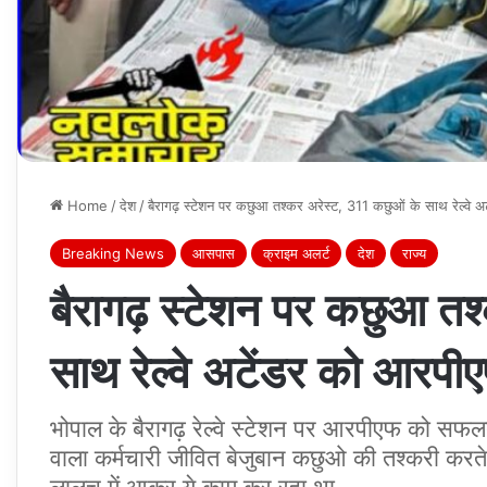
Home
/
देश
/
बैरागढ़ स्‍टेशन पर कछुआ तश्‍कर अरेस्‍ट, 311 कछुओं के साथ रेल्‍वे
Breaking News
आसपास
क्राइम अलर्ट
देश
राज्य
बैरागढ़ स्‍टेशन पर कछुआ तश
साथ रेल्‍वे अटेंडर को आरपी
भोपाल के बैरागढ़ रेल्‍वे स्‍टेशन पर आरपीएफ को सफ
वाला कर्मचारी जीवित बेजुबान कछुओ की तश्‍करी करत
लालच में आकर ये काम कर रहा था.