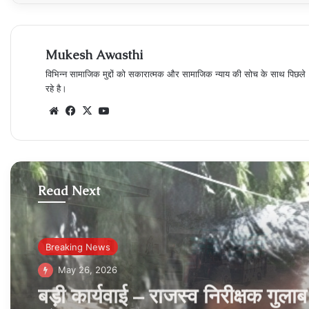
Mukesh Awasthi
विभिन्न सामाजिक मुद्दों को सकारात्मक और सामाजिक न्याय की सोच के साथ पिछले 26 वर
रहे है।
Website
Facebook
X
YouTube
Read Next
Breaking News
May 25, 2026
गेंहू उपार्जन – किसानों से वसूली जा रह