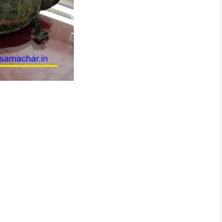
Narmdapuram एसडीएम ने किया सीएचसी सोहागपुर का
औचक निरीक्षण, अनुपस्थित पाए गए रेडियोग्राफरों का एक
दिवस का वेतन काटने के निर्देश
बड़ी कार्यवाई – राजस्व निरीक्षक गुलाब उइके को किया गया
निलंबित
गेंहू उपार्जन – किसानों से वसूली जा रही हम्‍माली, वारदानों की
कमी से खरीदी हुई प्रभावित