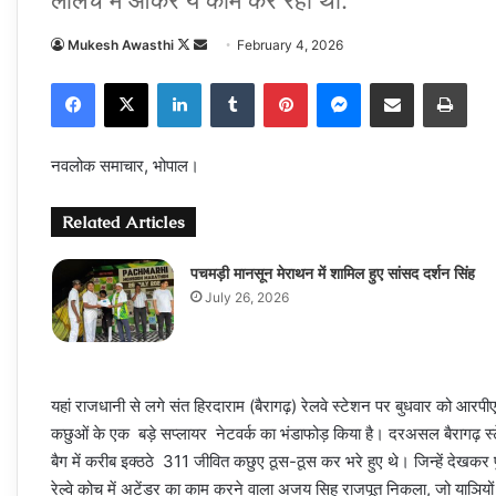
Follow
Send
Mukesh Awasthi
February 4, 2026
on
an
Facebook
X
LinkedIn
Tumblr
Pinterest
Messenger
Share via Email
Prin
X
email
नवलोक समाचार, भोपाल।
Related Articles
पचमड़ी मानसून मेराथन में शामिल हुए सांसद दर्शन सिंह
July 26, 2026
यहां राजधानी से लगे संत हिरदाराम (बैरागढ़) रेलवे स्टेशन पर बुधवार को आर
कछुओं के एक बड़े सप्‍लायर नेटवर्क का भंडाफोड़ किया है। दरअसल बैरागढ़ स्
बैग में करीब इक्ठठे 311 जीवित कछुए ठूस-ठूस कर भरे हुए थे। जिन्‍हें देखकर 
रेल्‍वे कोच में अटेंडर का काम करने वाला अजय सिह राजपूत निकला, जो याञियों क