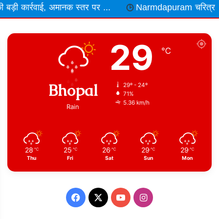
Narmdapuram चरित्र शंका में ढावा संचालक और भाजपा नेता की 
29
℃
Bhopal
29º - 24º
71%
5.36 km/h
Rain
28
25
26
29
29
℃
℃
℃
℃
℃
Thu
Fri
Sat
Sun
Mon
Facebook
X
YouTube
Instagram