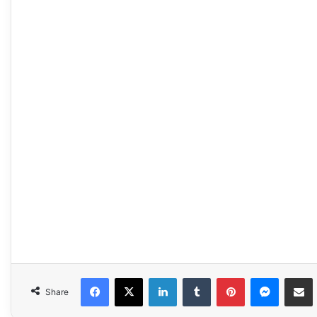
Facebook
X
LinkedIn
Tumblr
Pinterest
Messen
Sha
Share