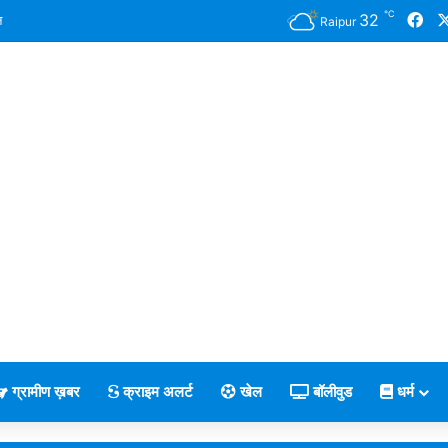
℃
Fa
32
न
Raipur
ग्रामीण ख़बर
क्राइम अलर्ट
खेल
बॉलीवुड
धर्म