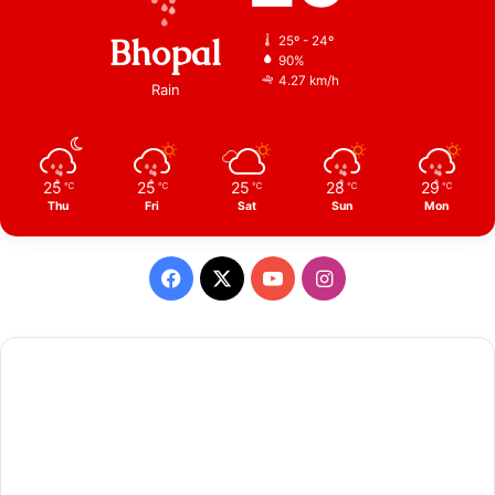
Bhopal
25º - 24º
90%
4.27 km/h
Rain
25
25
25
28
29
℃
℃
℃
℃
℃
Thu
Fri
Sat
Sun
Mon
Facebook
X
YouTube
Instagram