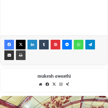
Facebook
X
LinkedIn
Tumblr
Pinterest
Messenger
WhatsApp
Telegra
Share via Email
Print
mukesh awasthi
Website
Facebook
X
Instagram
Xing