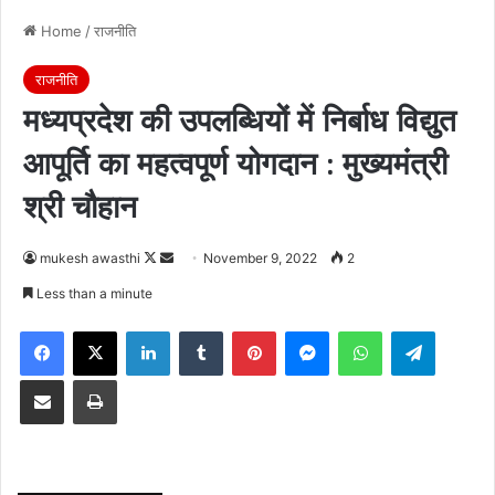
Home
/
राजनीति
राजनीति
मध्यप्रदेश की उपलब्धियों में निर्बाध विद्युत
आपूर्ति का महत्वपूर्ण योगदान : मुख्यमंत्री
श्री चौहान
Follow
Send
mukesh awasthi
November 9, 2022
2
on
an
Less than a minute
X
email
Facebook
X
LinkedIn
Tumblr
Pinterest
Messenger
WhatsApp
Telegra
Share via Email
Print