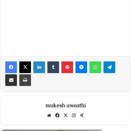
Facebook
X
LinkedIn
Tumblr
Pinterest
Messenger
WhatsApp
Telegra
Share via Email
Print
mukesh awasthi
Website
Facebook
X
Instagram
Xing