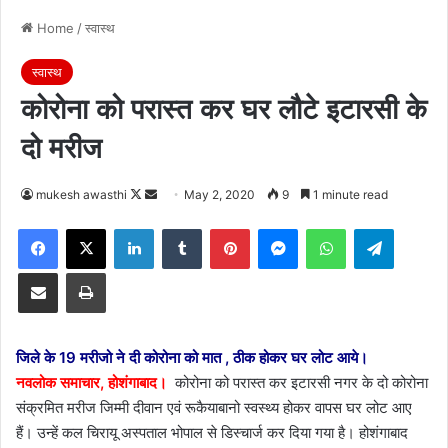
Home
/
स्वास्थ
स्वास्थ
कोरोना को परास्त कर घर लौटे इटारसी के
दो मरीज
Follow
Send
mukesh awasthi
May 2, 2020
9
1 minute read
on
an
Facebook
X
LinkedIn
Tumblr
Pinterest
Messenger
WhatsApp
Telegra
X
email
Share via Email
Print
जिले के 19 मरीजो ने दी कोरोना को मात , ठीक होकर घर लोट आये।
नवलोक समाचार, होशंगाबाद।
कोरोना को परास्त कर इटारसी नगर के दो कोरोना
संक्रमित मरीज जिम्मी दीवान एवं रूकैयाबानो स्वस्थ्य होकर वापस घर लोट आए
हैं। उन्हें कल चिरायू अस्पताल भोपाल से डिस्चार्ज कर दिया गया है। होशंगाबाद