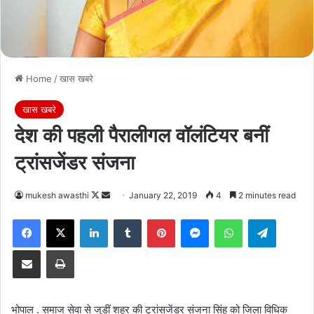
Home
/
खास खबरे
खास खबरे
देश की पहली पैरालीगल वॉलंटियर बनीं
ट्रांसजेंडर संजना
Follow
Send
mukesh awasthi
January 22, 2019
4
2 minutes read
on
an
Facebook
X
LinkedIn
Tumblr
Pinterest
Messenger
WhatsApp
Telegra
X
email
Share via Email
Print
भोपाल . समाज सेवा से जुड़ीं शहर की ट्रांसजेंडर संजना सिंह को जिला विधिक