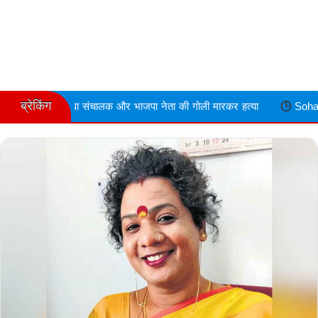
ब्रेकिंग
लक और भाजपा नेता की गोली मारकर हत्या
Sohagpur डीजल की किल्लत को ल