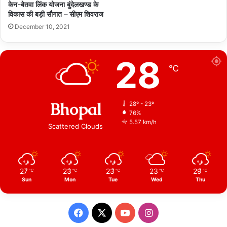
केन-बेतवा लिंक योजना बुंदेलखण्ड के
विकास की बड़ी सौगात – सीएम शिवराज
December 10, 2021
28
℃
Bhopal
28º - 23º
76%
5.57 km/h
Scattered Clouds
27
23
23
23
29
℃
℃
℃
℃
℃
Sun
Mon
Tue
Wed
Thu
Facebook
X
YouTube
Instagram