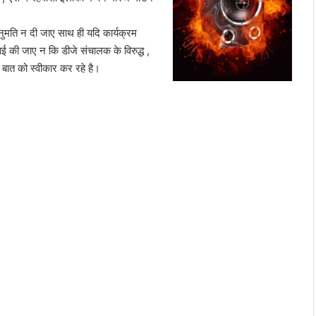
ुमति न दी जाए साथ ही यदि कार्यक्रम
Pipriya रीवा सड़क हादसे में साध्वियों की मौत से शोकाकुल
ाई की जाए न कि डीजे संचालक के विरुद्ध ,
हुआ जैन समाज
बात को स्वीकार कर रहे है।
Narmdapuram सोहागपुर में आर आई के ऊपर 20
हजार की रिश्वत का आरोप, जनसुनवाई में शिकायत
भोपाल में फर्जी लोकेशन से लग रही थी अटेंडेंस! सीएमएचओ
की बड़ी कार्रवाई, डॉक्टरों और कर्मचारी की सैलरी कटी
Bhopal राजधानी के अचारपुरा इंडस्ट्रियल एरिया में खाद्य
सुरक्षा विभाग की बड़ी कार्रवाई, अमानक स्तर पर चल रही
फ़ैक्ट्री को किया सील
Narmdapuram चरित्र शंका में ढावा संचालक और