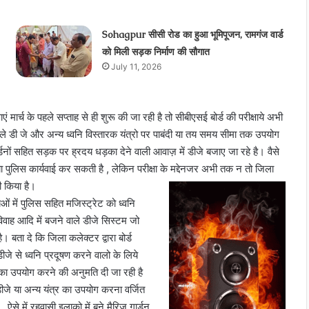
Sohagpur सीसी रोड का हुआ भूमिपूजन, रामगंज वार्ड
को मिली सड़क निर्माण की सौगात
July 11, 2026
ाएं मार्च के पहले सप्ताह से ही शुरू की जा रही है तो सीबीएसई बोर्ड की परीक्षाये अभी
वाले डी जे और अन्य ध्वनि विस्तारक यंत्रो पर पाबंदी या तय समय सीमा तक उपयोग
डनों सहित सड़क पर ह्रदय धड़का देने वाली आवाज़ में डीजे बजाए जा रहे है। वैसे
पुलिस कार्यवाई कर सकती है , लेकिन परीक्षा के मद्देनजर अभी तक न तो जिला
Narmdapuram एसडीएम ने किया सीएचसी सोहागपुर का
औचक निरीक्षण, अनुपस्थित पाए गए रेडियोग्राफरों का एक
ी किया है।
दिवस का वेतन काटने के निर्देश
 में पुलिस सहित मजिस्ट्रेट को ध्वनि
 विवाह आदि में बजने वाले डीजे सिस्टम जो
बड़ी कार्यवाई – राजस्व निरीक्षक गुलाब उइके को किया गया
 बता दे कि जिला कलेक्टर द्वारा बोर्ड
निलंबित
जे से ध्वनि प्रदूषण करने वालो के लिये
े का उपयोग करने की अनुमति दी जा रही है
ीजे या अन्य यंत्र का उपयोग करना वर्जित
गेंहू उपार्जन – किसानों से वसूली जा रही हम्‍माली, वारदानों की
 , ऐसे में रहवासी इलाको में बने मैरिज गार्डन
कमी से खरीदी हुई प्रभावित