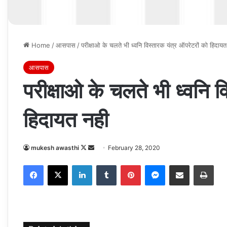
Home
/
आसपास
/
परीक्षाओ के चलते भी ध्वनि विस्तारक यंत्र ऑपरेटरों को हिदायत
आसपास
परीक्षाओ के चलते भी ध्वनि व
हिदायत नही
Follow
Send
mukesh awasthi
February 28, 2020
on
an
Facebook
X
LinkedIn
Tumblr
Pinterest
Messenger
Share via Email
Prin
X
email