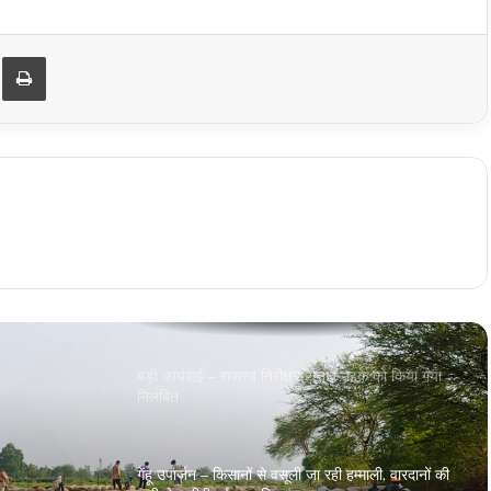
भाजपा नेता की गोली मारकर हत्या
ger
re via Email
Print
Sohagpur डीजल की किल्लत को लेकर किसान कांग्रेस
का प्रर्दशन , कलेक्टर के नाम ज्ञापन सौपा
Narmdapuram फेक आईडी से महिला को अश्लील मैसेज
भेजना पड़ा भारी, नगर पालिका कर्मचारी अरेस्ट
Narmdapuram एसडीएम ने किया सीएचसी सोहागपुर का
औचक निरीक्षण, अनुपस्थित पाए गए रेडियोग्राफरों का एक
दिवस का वेतन काटने के निर्देश
बड़ी कार्यवाई – राजस्व निरीक्षक गुलाब उइके को किया गया
निलंबित
गेंहू उपार्जन – किसानों से वसूली जा रही हम्‍माली, वारदानों की