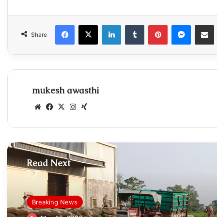
Facebook
X
LinkedIn
Tumblr
Pinterest
Messen
Sha
Share
mukesh awasthi
Website
Facebook
X
Instagram
Xing
Read Next
Breaking News