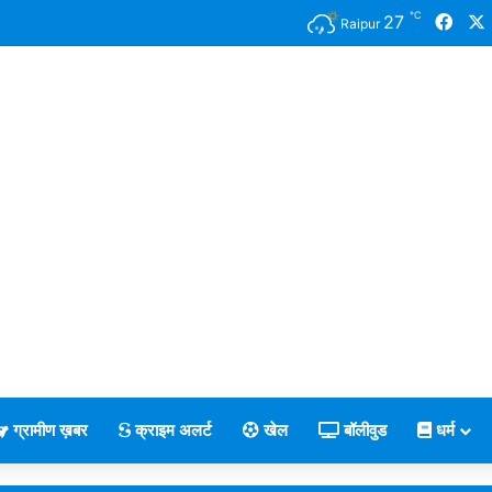
℃
Face
27
Raipur
ग्रामीण ख़बर
क्राइम अलर्ट
खेल
बॉलीवुड
धर्म