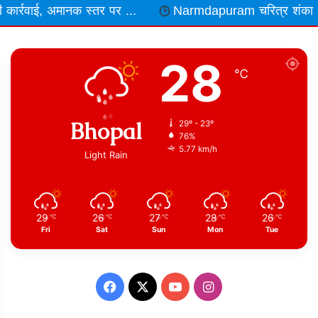
र ...
Narmdapuram चरित्र शंका में ढावा संचालक और भाजपा
28
℃
Bhopal
29º - 23º
76%
5.77 km/h
Light Rain
29
26
27
28
26
℃
℃
℃
℃
℃
Fri
Sat
Sun
Mon
Tue
Facebook
X
YouTube
Instagram