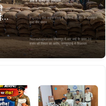
कमी से खरीदी हुई प्रभावित
ी
ई
Pipriya रीवा सड़क हादसे में साध्वियों की मौत से शोकाकुल
हुआ जैन समाज
Narmdapuram सोहागपुर में आर आई के ऊपर 20
हजार की रिश्वत का आरोप, जनसुनवाई में शिकायत
भोपाल में फर्जी लोकेशन से लग रही थी अटेंडेंस! सीएमएचओ
की बड़ी कार्रवाई, डॉक्टरों और कर्मचारी की सैलरी कटी
Bhopal राजधानी के अचारपुरा इंडस्ट्रियल एरिया में खाद्य
सुरक्षा विभाग की बड़ी कार्रवाई, अमानक स्तर पर चल रही
फ़ैक्ट्री को किया सील
Narmdapuram चरित्र शंका में ढावा संचालक और