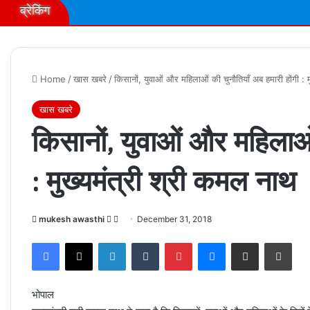
ब्रेकिंग
Home
/
खास खबरे
/
किसानों, युवाओं और महिलाओं की चुनौतियाँ अब हमारी होंगी : 
खास खबरे
किसानों, युवाओं और महिलाओं
: मुख्यमंत्री श्री कमल नाथ
Follow
Send
mukesh awasthi
December 31, 2018
on
an
Facebook
X
LinkedIn
Tumblr
Pinterest
Messenger
Share via Email
Prin
X
email
भोपाल