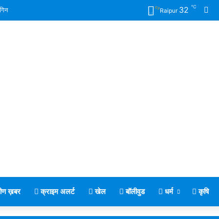
℃
Fa
32
गिन
Raipur
मीण ख़बर
क्राइम अलर्ट
खेल
बॉलीवुड
धर्म
कृषि