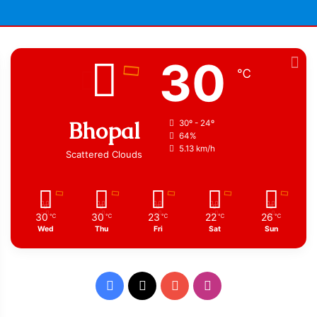
30
℃
Bhopal
30º - 24º
64%
5.13 km/h
Scattered Clouds
30
30
23
22
26
℃
℃
℃
℃
℃
Wed
Thu
Fri
Sat
Sun
Facebook
X
YouTube
Instagram