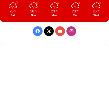
28
28
23
23
25
℃
℃
℃
℃
℃
Sat
Sun
Mon
Tue
Wed
Facebook
X
YouTube
Instagram