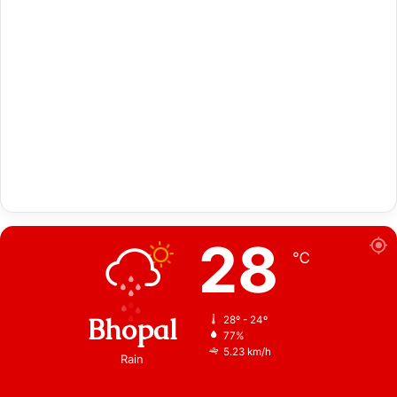
28
℃
Bhopal
28º - 24º
77%
5.23 km/h
Rain