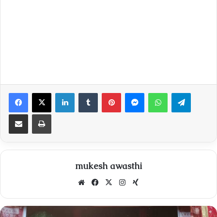
Facebook
X
LinkedIn
Tumblr
Pinterest
Messenger
WhatsApp
Telegra
Share via Email
Print
mukesh awasthi
Website
Facebook
X
Instagram
Xing