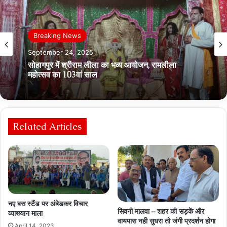
Breaking News
September 24, 2025
सोहागपुर में श्रीराम लीला का भव्य आयोजन, रामलीला
महोत्सव का 103वां साल
Related Articles
नए बस स्टैंड पर अंबेडकर विचार
सिवनी मालवा – शहर की सड़कें और
व्याख्यान माला
वायपास नही सुधरा तो जंगी प्रदर्शन होगा
April 14, 2023