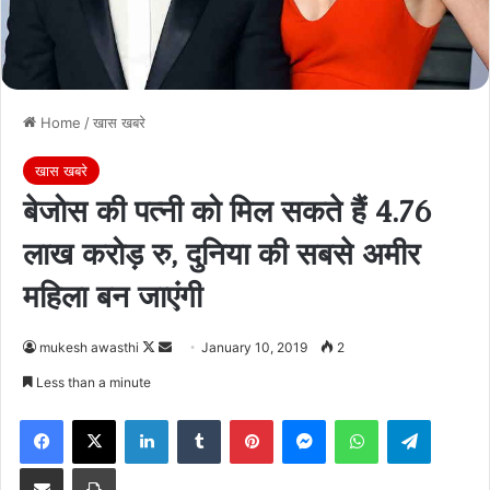
Home
/
खास खबरे
खास खबरे
बेजोस की पत्नी को मिल सकते हैं 4.76
लाख करोड़ रु, दुनिया की सबसे अमीर
महिला बन जाएंगी
Follow
Send
mukesh awasthi
January 10, 2019
2
on
an
Less than a minute
X
email
Facebook
X
LinkedIn
Tumblr
Pinterest
Messenger
WhatsApp
Telegra
Share via Email
Print