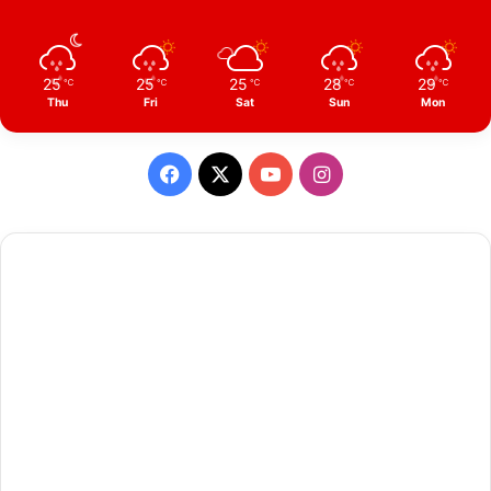
25
25
25
28
29
℃
℃
℃
℃
℃
Thu
Fri
Sat
Sun
Mon
Facebook
X
YouTube
Instagram