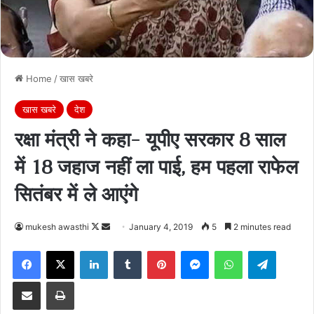
Home
/
खास खबरे
खास खबरे
देश
रक्षा मंत्री ने कहा- यूपीए सरकार 8 साल
में 18 जहाज नहीं ला पाई, हम पहला राफेल
सितंबर में ले आएंगे
Follow
Send
mukesh awasthi
January 4, 2019
5
2 minutes read
on
an
Facebook
X
LinkedIn
Tumblr
Pinterest
Messenger
WhatsApp
Telegra
X
email
Share via Email
Print