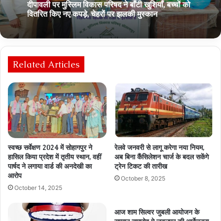
दीपावली पर मुस्लिम विकास परिषद ने बाँटी खुशियाँ, बच्चों को
October 19, 2025
वितरित किए नए कपड़े, चेहरों पर झलकी मुस्कान
Related Articles
भाभी ने देवर को ब्लैकमेल किया,अब पुलिस की गिरफ्त में
स्वच्छ सर्वेक्षण 2024 में सोहागपुर ने
रेलवे जनवरी से लागू करेगा नया नियम,
हासिल किया प्रदेश में तृतीय स्थान, वहीं
अब बिना कैंसिलेशन चार्ज के बदल सकेंगे
पार्षद ने लगाया वार्ड की अनदेखी का
ट्रेन टिकट की तारीख
आरोप
October 8, 2025
October 14, 2025
आज शाम सिल्वर जुबली आयोजन के