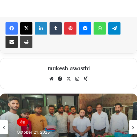
Facebook
X
LinkedIn
Tumblr
Pinterest
Messenger
WhatsApp
Telegra
Share via Email
Print
mukesh awasthi
Website
Facebook
X
Instagram
Xing
देश
October 21, 2025
Breaking News