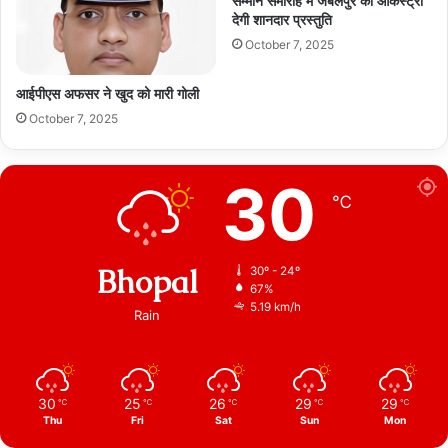
सम्मान समारोह मे जबलपुर की आर्केस्ट्रा
देगी शानदार प्रस्तुति
October 7, 2025
आईपीएस अफसर ने खुद को मारी गोली
October 7, 2025
30
℃
Bhopal
30º - 24º
67%
5.19 km/h
Rain
30
25
26
29
29
℃
℃
℃
℃
℃
Thu
Fri
Sat
Sun
Mon