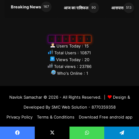
Breaking News
167
आज का राशिफल
आसपास
90
513
0
1
0
8
7
1
Users Today : 15
Total Users : 10871
Views Today : 20
Total views : 23786
Who's Online : 1
Navlok Samachar © 2026 - All Rights Reserved. |
Design &
Developed By SMC Web Solution - 8770359358
Privacy Policy
Terms & Conditions
Download Free android app
Facebook
X
YouTube
Instagram
Facebook
X
WhatsApp
Telegram