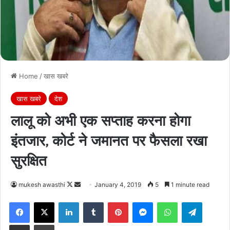
Home
/
खास खबरे
खास खबरे
देश
लालू को अभी एक सप्ताह करना होगा
इंतजार, कोर्ट ने जमानत पर फैसला रखा
सुरक्षित
Follow
Send
mukesh awasthi
January 4, 2019
5
1 minute read
on
an
Facebook
X
LinkedIn
Tumblr
Pinterest
Messenger
WhatsApp
Telegra
X
email
Share via Email
Print