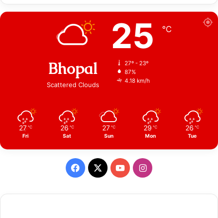
25
℃
Bhopal
27º - 23º
87%
4.18 km/h
Scattered Clouds
27
26
27
29
26
℃
℃
℃
℃
℃
Fri
Sat
Sun
Mon
Tue
Facebook
X
YouTube
Instagram