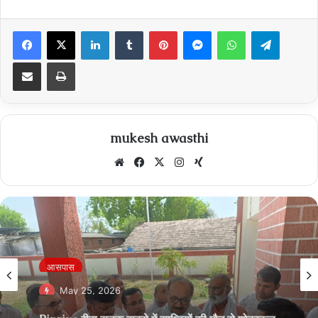
Facebook
X
LinkedIn
Tumblr
Pinterest
Messenger
WhatsApp
Telegra
Share via Email
Print
mukesh awasthi
Website
Facebook
X
Instagram
Xing
आसपास
May 25, 2026
Pipriya रीवा सड़क हादसे में साध्वियों की मौत से शोकाकुल
हुआ जैन समाज