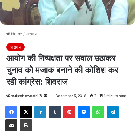
Home
/
आसपास
आसपास
आयोग की निष्पक्षता पर सवाल उठाकर
चुनाव को मजाक बनाने की कोशिश कर
रही कांग्रेस: शिवराज
Follow
Send
mukesh awasthi
December 5, 2018
7
1 minute read
on
an
Facebook
X
LinkedIn
Tumblr
Pinterest
Messenger
WhatsApp
Telegra
X
email
Share via Email
Print