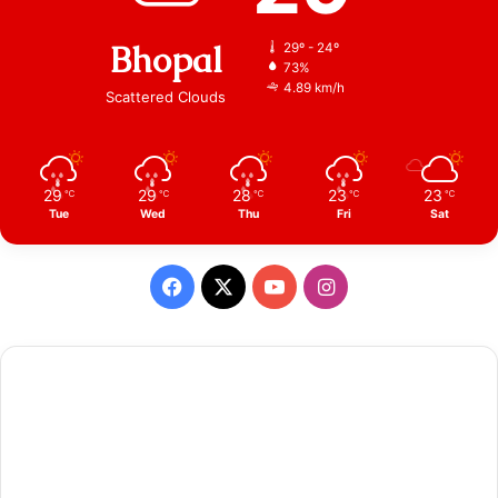
Bhopal
29º - 24º
73%
4.89 km/h
Scattered Clouds
29
29
28
23
23
℃
℃
℃
℃
℃
Tue
Wed
Thu
Fri
Sat
Facebook
X
YouTube
Instagram