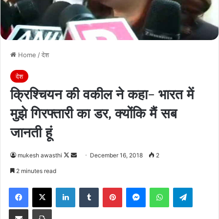
Home
/
देश
देश
क्रिश्चियन की वकील ने कहा- भारत में
मुझे गिरफ्तारी का डर, क्योंकि मैं सब
जानती हूं
Follow
Send
mukesh awasthi
December 16, 2018
2
on
an
2 minutes read
X
email
Facebook
X
LinkedIn
Tumblr
Pinterest
Messenger
WhatsApp
Telegra
Share via Email
Print