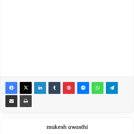
Facebook
X
LinkedIn
Tumblr
Pinterest
Messenger
WhatsApp
Telegra
Share via Email
Print
mukesh awasthi