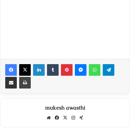
Facebook
X
LinkedIn
Tumblr
Pinterest
Messenger
WhatsApp
Telegra
Share via Email
Print
mukesh awasthi
Website
Facebook
X
Instagram
Xing