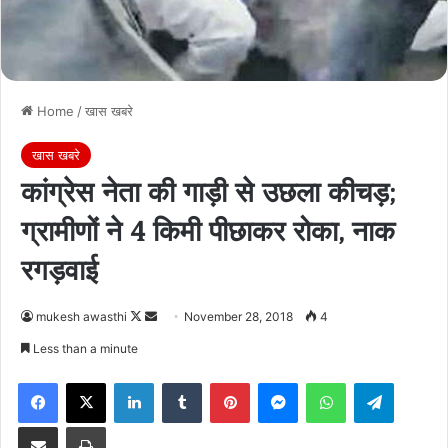
Home
/
खास खबरे
खास खबरे
कांग्रेस नेता की गाड़ी से उछला कीचड़;
ग्रामीणों ने 4 किमी पीछाकर रोका, नाक
रगड़वाई
Follow
Send
mukesh awasthi
November 28, 2018
4
on
an
Less than a minute
X
email
Facebook
X
LinkedIn
Tumblr
Pinterest
Messenger
WhatsApp
Telegra
Share via Email
Print