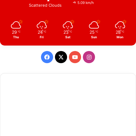
5.09 km/h
Scattered Clouds
29
24
23
25
28
℃
℃
℃
℃
℃
Thu
Fri
Sat
Sun
Mon
Facebook
X
YouTube
Instagram