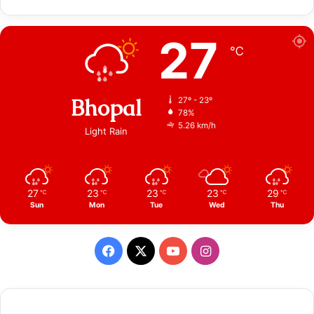
27
℃
Bhopal
27º - 23º
78%
5.26 km/h
Light Rain
27
23
23
23
29
℃
℃
℃
℃
℃
Sun
Mon
Tue
Wed
Thu
Facebook
X
YouTube
Instagram