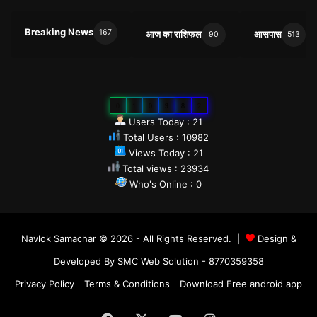
Breaking News
167
आज का राशिफल
आसपास
90
513
0
1
0
9
8
2
Users Today : 21
Total Users : 10982
Views Today : 21
Total views : 23934
Who's Online : 0
Navlok Samachar © 2026 - All Rights Reserved. |
Design &
Developed By SMC Web Solution - 8770359358
Privacy Policy
Terms & Conditions
Download Free android app