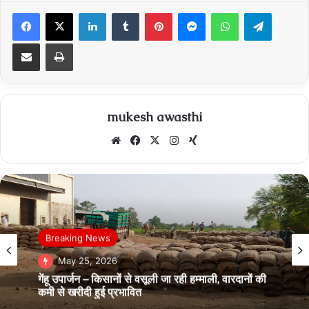
Facebook
X
LinkedIn
Tumblr
Pinterest
Messenger
WhatsApp
Telegra
Share via Email
Print
mukesh awasthi
Website
Facebook
X
Instagram
Xing
Breaking News
May 25, 2026
गेंहू उपार्जन – किसानों से वसूली जा रही हम्‍माली, वारदानों की
कमी से खरीदी हुई प्रभावित