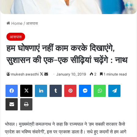
Home
/
आसपास
आसपास
हम घोषणाएं नहीं काम करके दिखाएंगे,
सुशासन की एक-एक सीढ़ियां चढ़ेंगे : नाथ
Follow
Send
mukesh awasthi
January 10, 2019
2
1 minute read
on
an
Facebook
X
LinkedIn
Tumblr
Pinterest
Messenger
WhatsApp
Telegra
X
email
Share via Email
Print
भोपाल। मुख्यमंत्री कमलनाथ ने कहा कि राज्यपाल ने ‘हम सबकी सरकार कैसे
प्रदेश का भविष्य संवारेगी’, इस पर प्रकाश डाला है। सधे हुए कदमों से हम आगे