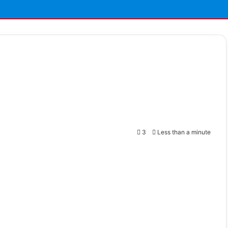
3
Less than a minute
t