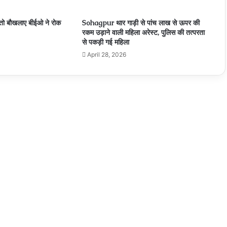
Pipriya रीवा सड़क हादसे में साध्वियों की मौत से शोकाकुल
हुआ जैन समाज
तो बौखलाए बीईओ ने रोक
Sohagpur थार गाड़ी से पांच लाख से ऊपर की
रकम उड़ाने वाली महिला अरेस्ट, पुलिस की तत्परता
से पकड़ी गई महिला
Narmdapuram सोहागपुर में आर आई के ऊपर 20 हजार
की रिश्वत का आरोप, जनसुनवाई में शिकायत
April 28, 2026