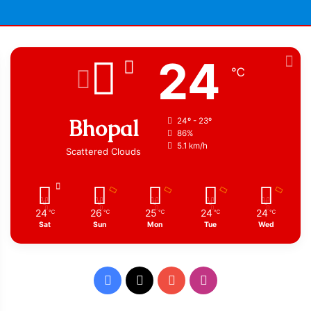
24
℃
Bhopal
24º - 23º
86%
5.1 km/h
Scattered Clouds
24
26
25
24
24
℃
℃
℃
℃
℃
Sat
Sun
Mon
Tue
Wed
Facebook
X
YouTube
Instagram