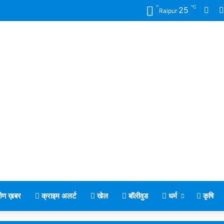
℃
Fac
25
Raipur
मीण ख़बर
क्राइम अलर्ट
खेल
बॉलीवुड
धर्म
कृषि