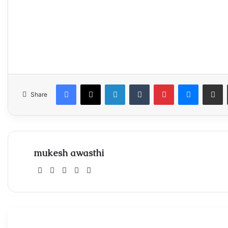
Facebook
X
LinkedIn
Tumblr
Pinterest
Messeng
Share
Share
mukesh awasthi
Website
Facebook
X
Instagram
Xing