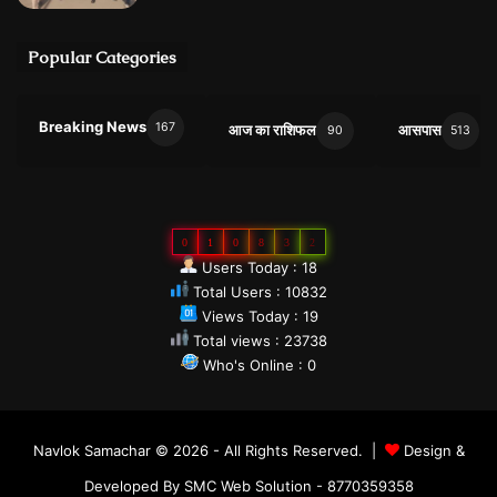
Popular Categories
Breaking News
167
आज का राशिफल
आसपास
90
513
0
1
0
8
3
2
Users Today : 18
Total Users : 10832
Views Today : 19
Total views : 23738
Who's Online : 0
Navlok Samachar © 2026 - All Rights Reserved. |
Design &
Developed By SMC Web Solution - 8770359358