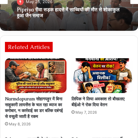
आसपास
May 13, 2026
May 25, 2026
Narmdapuram सोहागपुर में आर आई के ऊपर 20 हजार
की रिश्वत का आरोप, जनसुनवाई में शिकायत
Related Articles
Pipriya रीवा सड़क हादसे में साध्वियों की मौत से शोकाकुल
हुआ जैन समाज
Narmdapuram सोहागपहुर में बिना
लिपिक ने लिया अवकाश तो बौखलाए
साहूकारी लायसेंस के चल रहा ब्‍याज का
बीईओ ने रोक दिया वेतन
करोबार, न कार्रवाई का डर बल्कि दबंगई
May 7, 2026
से वसूली जाती है रकम
May 8, 2026