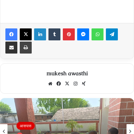
Facebook
X
LinkedIn
Tumblr
Pinterest
Messenger
WhatsApp
Telegra
Share via Email
Print
mukesh awasthi
Website
Facebook
X
Instagram
Xing
Breaking News