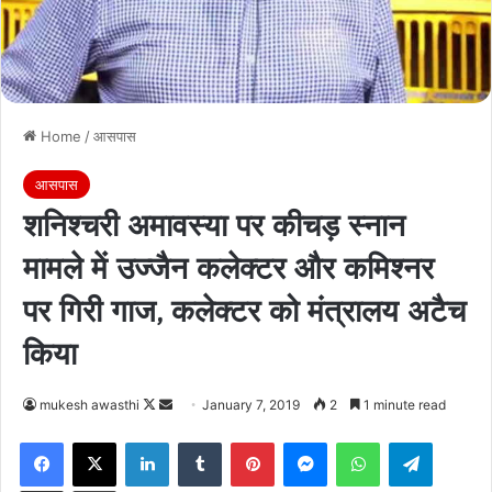
Home
/
आसपास
आसपास
शनिश्चरी अमावस्या पर कीचड़ स्नान
मामले में उज्जैन कलेक्टर और कमिश्नर
पर गिरी गाज, कलेक्टर को मंत्रालय अटैच
किया
Follow
Send
mukesh awasthi
January 7, 2019
2
1 minute read
on
an
Facebook
X
LinkedIn
Tumblr
Pinterest
Messenger
WhatsApp
Telegra
X
email
Share via Email
Print