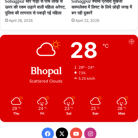
Sohagpur थार गाड़ी से पांच लाख से
Sohagpur श्यामा प्रसाद मुखर्जी
ऊपर की रकम उड़ाने वाली महिला अरेस्ट,
काम्पलेक्स में लिफ्ट के लिये छोड़ी जगह में
पुलिस की तत्परता से पकड़ी गई महिला
बन रही दुकानें
April 28, 2026
April 22, 2026
28
℃
Bhopal
29º - 24º
73%
5.25 km/h
Scattered Clouds
29
24
23
25
28
℃
℃
℃
℃
℃
Thu
Fri
Sat
Sun
Mon
Facebook
X
YouTube
Instagram