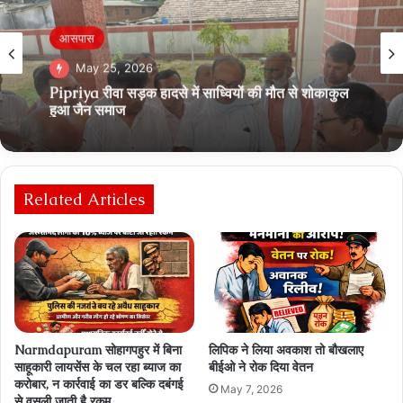
Breaking News
May 13, 2026
Narmdapuram सोहागपुर में आर आई के ऊपर 20 हजार
की रिश्वत का आरोप, जनसुनवाई में शिकायत
Related Articles
Narmdapuram सोहागपहुर में बिना
लिपिक ने लिया अवकाश तो बौखलाए
साहूकारी लायसेंस के चल रहा ब्‍याज का
बीईओ ने रोक दिया वेतन
करोबार, न कार्रवाई का डर बल्कि दबंगई
May 7, 2026
से वसूली जाती है रकम