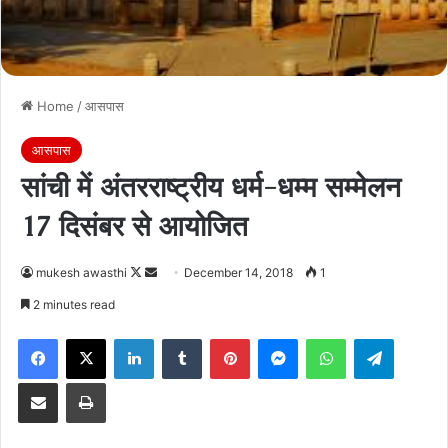
Home
/
आसपास
आसपास
सांची में अंतरराष्ट्रीय धर्म-धम्म सम्मेलन
17 दिसंबर से आयोजित
Follow
Send
mukesh awasthi
December 14, 2018
1
on
an
2 minutes read
X
email
Facebook
X
LinkedIn
Tumblr
Pinterest
Messenger
WhatsApp
Telegra
Share via Email
Print