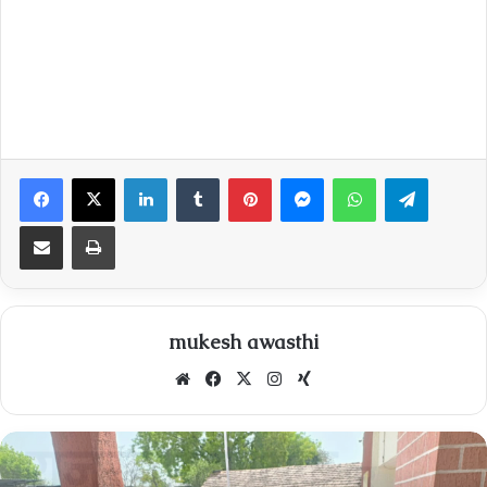
Facebook
X
LinkedIn
Tumblr
Pinterest
Messenger
WhatsApp
Telegra
Share via Email
Print
mukesh awasthi
Website
Facebook
X
Instagram
Xing