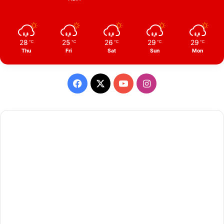
28
25
26
29
29
℃
℃
℃
℃
℃
Thu
Fri
Sat
Sun
Mon
Facebook
X
YouTube
Instagram