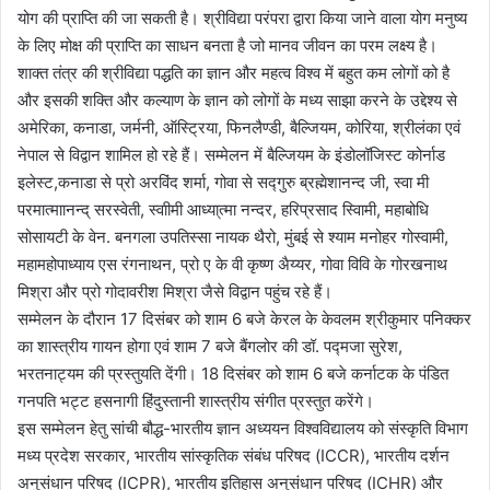
योग की प्राप्ति की जा सकती है। श्रीविद्या परंपरा द्वारा किया जाने वाला योग मनुष्य
के लिए मोक्ष की प्राप्ति का साधन बनता है जो मानव जीवन का परम लक्ष्य है।
शाक्त तंत्र की श्रीविद्या पद्धति का ज्ञान और महत्व विश्व में बहुत कम लोगों को है
और इसकी शक्ति और कल्याण के ज्ञान को लोगों के मध्य साझा करने के उद्देश्य से
अमेरिका, कनाडा, जर्मनी, ऑस्ट्रिया, फिनलैण्डी, बैल्जियम, कोरिया, श्रीलंका एवं
नेपाल से विद्वान शामिल हो रहे हैं। सम्मेलन में बैल्जियम के इंडोलॉजिस्ट कोर्नाड
इलेस्ट,कनाडा से प्रो अरविंद शर्मा, गोवा से सद्गुरु ब्रह्मेशानन्द जी, स्वा मी
परमात्माानन्द् सरस्वेती, स्वाीमी आध्या्त्मा नन्दर, हरिप्रसाद स्वािमी, महाबोधि
सोसायटी के वेन. बनगला उपतिस्‍‍‍‍सा नायक थैरो, मुंबई से श्याम मनोहर गोस्वामी,
महामहोपाध्याय एस रंगनाथन, प्रो ए के वी कृष्ण अैय्यर, गोवा विवि के गोरखनाथ
मिश्रा और प्रो गोदावरीश मिश्रा जैसे विद्वान पहुंच रहे हैं।
सम्मेलन के दौरान 17 दिसंबर को शाम 6 बजे केरल के केवलम श्रीकुमार पनिक्कर
का शास्त्रीय गायन होगा एवं शाम 7 बजे बैंगलोर की डॉ. पद्मजा सुरेश,
भरतनाट्यम की प्रस्तुयति देंगी। 18 दिसंबर को शाम 6 बजे कर्नाटक के पंडित
गनपति भट्ट हसनागी हिंदुस्तानी शास्त्रीय संगीत प्रस्तुत करेंगे।
इस सम्मेलन हेतु सांची बौद्ध-भारतीय ज्ञान अध्ययन विश्वविद्यालय को संस्कृति विभाग
मध्य प्रदेश सरकार, भारतीय सांस्कृतिक संबंध परिषद (ICCR), भारतीय दर्शन
अनुसंधान परिषद (ICPR), भारतीय इतिहास अनुसंधान परिषद (ICHR) और