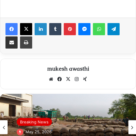
Facebook
X
LinkedIn
Tumblr
Pinterest
Messenger
WhatsApp
Telegra
Share via Email
Print
mukesh awasthi
Website
Facebook
X
Instagram
Xing
Breaking News
May 25, 2026