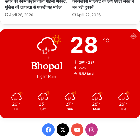
ऊपर की रकम उड़ाने वाली महिला अरेस्ट,
काम्पलेक्स में लिफ्ट के लिये छोड़ी जगह में
पुलिस की तत्परता से पकड़ी गई महिला
बन रही दुकानें
April 28, 2026
April 22, 2026
28
℃
Bhopal
29º - 23º
74%
5.53 km/h
Light Rain
29
26
27
28
26
℃
℃
℃
℃
℃
Fri
Sat
Sun
Mon
Tue
Facebook
X
YouTube
Instagram