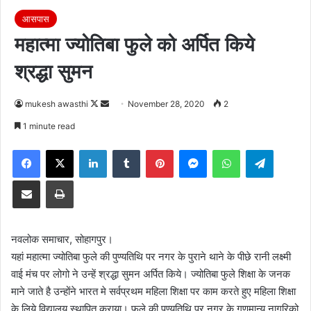
आसपास
महात्मा ज्योतिबा फुले को अर्पित किये
श्रद्धा सुमन
Follow
Send
mukesh awasthi
November 28, 2020
2
on
an
1 minute read
X
email
Facebook
X
LinkedIn
Tumblr
Pinterest
Messenger
WhatsApp
Telegra
Share via Email
Print
नवलोक समाचार, सोहागपुर।
यहां महात्मा ज्योतिबा फुले की पुण्यतिथि पर नगर के पुराने थाने के पीछे रानी लक्ष्मी
वाई मंच पर लोगो ने उन्हें श्रद्धा सुमन अर्पित किये। ज्योतिबा फुले शिक्षा के जनक
माने जाते है उन्होंने भारत मे सर्वप्रथम महिला शिक्षा पर काम करते हुए महिला शिक्षा
के लिये विद्यालय स्थापित कराया। फुले की पुण्यतिथि पर नगर के गणमान्य नागरिको