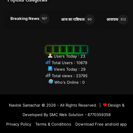
Breaking News
167
आज का राशिफल
आसपास
90
513
0
1
0
8
7
9
Users Today : 23
Total Users : 10879
Views Today : 29
Total views : 23795
Who's Online : 0
Navlok Samachar © 2026 - All Rights Reserved. |
Design &
Developed By SMC Web Solution - 8770359358
Privacy Policy
Terms & Conditions
Download Free android app