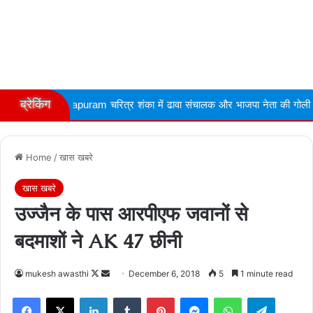
ब्रेकिंग
चरित्र शंका में ढावा संचालक और भाजपा नेता की गोली मारकर हत्या
So
Home
/
खास खबरे
खास खबरे
उज्जैन के पास आरपीएफ जवानों से
बदमाशों ने AK 47 छीनी
Follow
Send
mukesh awasthi
December 6, 2018
5
1 minute read
on
an
Facebook
X
LinkedIn
Tumblr
Pinterest
Messenger
WhatsApp
Telegra
X
email