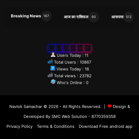
Breaking News
167
आज का राशिफल
आसपास
90
513
0
1
0
8
6
7
Users Today : 11
Total Users : 10867
Views Today : 16
Total views : 23782
Who's Online : 0
Navlok Samachar © 2026 - All Rights Reserved. |
Design &
Developed By SMC Web Solution - 8770359358
Privacy Policy
Terms & Conditions
Download Free android app