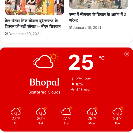
पन्ना में नीलगाय के शिकार के आरोप में 2
अरेस्ट
केन-बेतवा लिंक योजना बुंदेलखण्ड के
विकास की बड़ी सौगात – सीएम शिवराज
January 19, 2021
December 10, 2021
25
℃
Bhopal
27º - 23º
87%
4.18 km/h
Scattered Clouds
27
26
27
29
26
℃
℃
℃
℃
℃
Fri
Sat
Sun
Mon
Tue