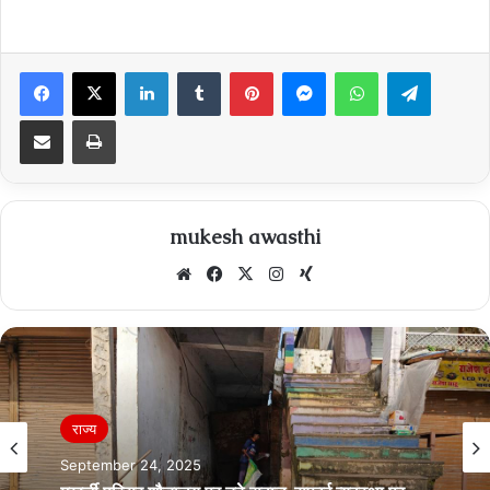
Facebook
X
LinkedIn
Tumblr
Pinterest
Messenger
WhatsApp
Telegra
Share via Email
Print
mukesh awasthi
Website
Facebook
X
Instagram
Xing
Breaking News
राज्य
April 15, 2023