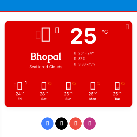
25
℃
Bhopal
25º - 24º
87%
3.33 km/h
Scattered Clouds
24
28
26
26
25
℃
℃
℃
℃
℃
Fri
Sat
Sun
Mon
Tue
Facebook
X
YouTube
Instagram