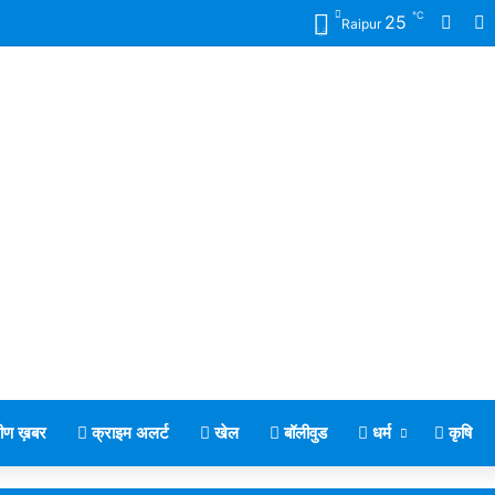
℃
Face
X
25
Raipur
मीण ख़बर
क्राइम अलर्ट
खेल
बॉलीवुड
धर्म
कृषि