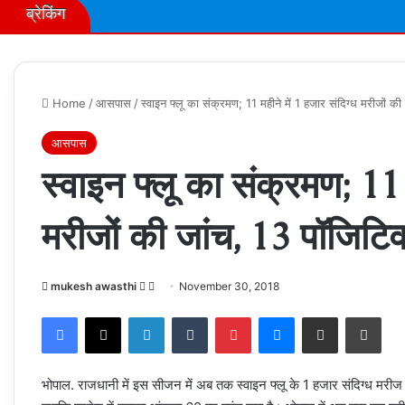
ब्रेकिंग
Home
/
आसपास
/
स्वाइन फ्लू का संक्रमण; 11 महीने में 1 हजार संदिग्ध मरीजों क
आसपास
स्वाइन फ्लू का संक्रमण; 11 
मरीजों की जांच, 13 पॉजिटिव
Follow
Send
mukesh awasthi
November 30, 2018
on
an
Facebook
X
LinkedIn
Tumblr
Pinterest
Messenger
Share via Email
Prin
X
email
भोपाल. राजधानी में इस सीजन में अब तक स्वाइन फ्लू के 1 हजार संदिग्ध मरीज 