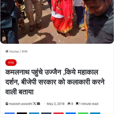
Home
/
राज्य
राज्य
कमलनाथ पहुंचे उज्‍जैन ,किये महाकाल
दर्शन, बीजेपी सरकार को कलाकारी करने
वाली बताया
Follow
Send
mukesh awasthi
May 2, 2018
9
1 minute read
on
an
Facebook
X
LinkedIn
Tumblr
Pinterest
Messenger
WhatsApp
Telegra