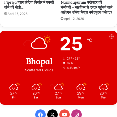
Pipriya ग्राम ऊंटिया किशोर में पकड़ी
Narmdapuram कलेक्टर की
गांजे की खेती…
संजीदगी – साइकिल से दफ्तर पहुंचने वाले
आईएएस सोमेश मिश्रा नर्मदापुरम कलेक्टर
April 15, 2026
April 12, 2026
25
℃
Bhopal
27º - 23º
87%
4.18 km/h
Scattered Clouds
27
26
27
29
26
℃
℃
℃
℃
℃
Fri
Sat
Sun
Mon
Tue
Facebook
X
YouTube
Instagram