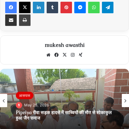
Facebook
X
LinkedIn
Tumblr
Pinterest
Messenger
WhatsApp
Telegra
Share via Email
Print
mukesh awasthi
Website
Facebook
X
Instagram
Xing
Breaking News
May 13, 2026
Narmdapuram सोहागपुर में आर आई के ऊपर 20 हजार
की रिश्वत का आरोप, जनसुनवाई में शिकायत