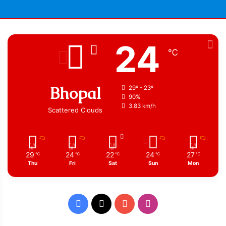
24
℃
Bhopal
29º - 23º
90%
3.83 km/h
Scattered Clouds
29
24
22
24
27
℃
℃
℃
℃
℃
Thu
Fri
Sat
Sun
Mon
Facebook
X
YouTube
Instagram