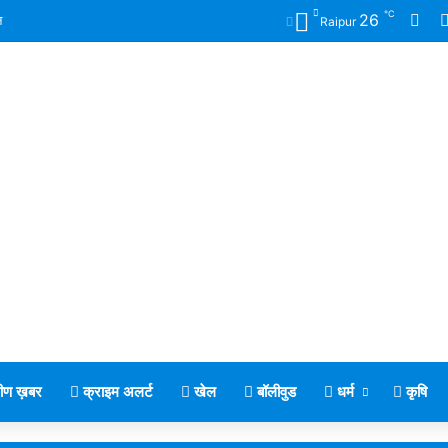
℃
Fac
26
न
Raipur
मीण ख़बर
क्राइम अलर्ट
खेल
बॉलीवुड
धर्म
कृषि