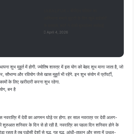
JABALPUR – बीपीएल परिवार का
आशियाना बचाने छुट्टी के दिन खुले हाईकोर्ट
के दरवाजे, कोर्ट ने रोकी बुलडोजर कार्रवाई
April 4, 2026
थापना शुभ मुहूर्त में होगी. ज्योतिष शास्त्र में इस योग को बेहद शुभ माना जाता है, जो
 सौभाग्य और रवियोग जैसे खास मुहूर्त भी रहेंगे. इन शुभ संयोग में प्रॉपर्टी,
ामों के लिए खरीदारी करना शुभ रहेगा.
 योग, बन है
गा. इस नवरात्रि में देवी का आगमन घोड़े पर होगा. हर साल नवरात्र पर देवी अलग-
ी शुरुआत शनिवार के दिन से हो रही है.
नवरात्रि का पहला दिन शनिवार होने के
घोड़ा रहता है तब पड़ोसी देशों से युद्ध, गृह युद्ध, आंधी-तूफान और सत्ता में उथल-