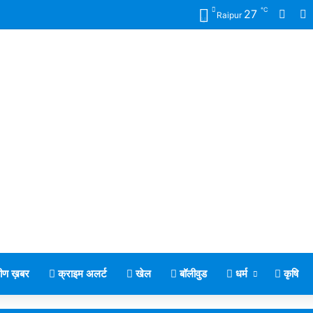
℃
Face
X
27
Raipur
मीण ख़बर
क्राइम अलर्ट
खेल
बॉलीवुड
धर्म
कृषि