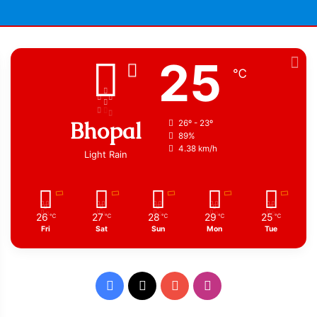
25
℃
Bhopal
26º - 23º
89%
4.38 km/h
Light Rain
26
27
28
29
25
℃
℃
℃
℃
℃
Fri
Sat
Sun
Mon
Tue
Facebook
X
YouTube
Instagram