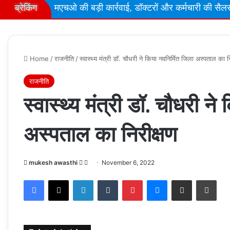
ब्रेकिंग
एमएचओ की बड़ी कार्रवाई, डॉक्टरों और कर्मचारी की सैलर...
Bhopa
Home
/
राजनीति
/
स्वास्थ्य मंत्री डॉ. चौधरी ने किया नवनिर्मित जिला अस्पताल का न
राजनीति
स्वास्थ्य मंत्री डॉ. चौधरी न
अस्पताल का निरीक्षण
Follow
Send
mukesh awasthi
November 6, 2022
on
an
Facebook
X
LinkedIn
Tumblr
Pinterest
Messenger
Share via Email
Prin
X
email