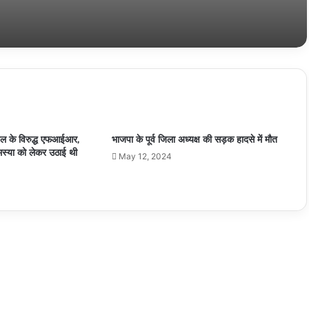
सहित किसानों समस्‍याओं के समाधान की उठाई मांग
डॉ अरविंद सिंह चौहान स्मृति अलंकरण समारोह में सम्मानित
हुई प्रतिभाए
मनरेगा का नाम बदलने को लेकर कांग्रेस विधायक दल का
विधानसभा परिसर में जोरदार विरोध प्रदर्शन
पटेल के विरुद्ध एफआईआर,
भाजपा के पूर्व जिला अध्यक्ष की सड़क हादसे में मौत
मस्या को लेकर उठाई थी
May 12, 2024
सेवा पर्व को सार्थक बनाने सामाजिक संस्थाएँ आगे आयें: डॉ
मोहन यादव