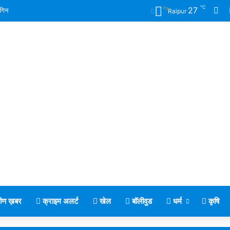
℃
Fa
27
गिन
Raipur
मीण ख़बर
क्राइम अलर्ट
खेल
बॉलीवुड
धर्म
कृषि