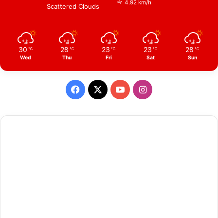
4.92 km/h
Scattered Clouds
30
28
23
23
28
℃
℃
℃
℃
℃
Wed
Thu
Fri
Sat
Sun
Facebook
X
YouTube
Instagram