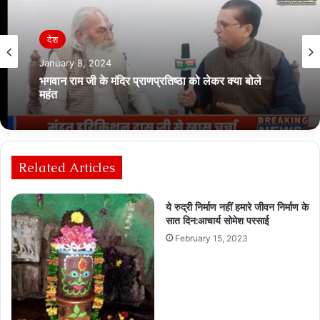
Breaking News
देश
July 30, 2023
मोहर्रम – इमाम हुसैन की याद में निकाले गए ताजिया, सवारी भी
January 8, 2024
उठी
Related Articles
भगवान राम जी के मंदिर प्राणप्रतिष्ठा को लेकर क्या बोले
महंत
ये रुद्री निर्माण नहीं हमारे जीवन निर्माण के
सात दिन:आचार्य सोमेश परसाई
February 15, 2023