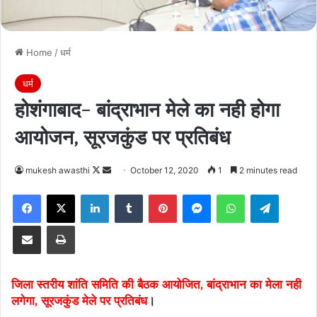
Home
/
धर्म
धर्म
होशंगाबाद- बांद्राभान मेले का नही होगा
आयोजन, सूरजकुंड पर प्रतिबंध
Follow
Send
mukesh awasthi
October 12, 2020
1
2 minutes read
on
an
Facebook
X
LinkedIn
Tumblr
Pinterest
Messenger
WhatsApp
Telegra
X
email
Share via Email
Print
जिला स्तरीय शांति समिति की बैठक आयोजित, बांद्राभान का मेला नही
लगेगा, सूरजकुंड मेले पर प्रतिबंध
।