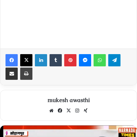
Facebook
X
LinkedIn
Tumblr
Pinterest
Messenger
WhatsApp
Telegra
Share via Email
Print
mukesh awasthi
Website
Facebook
X
Instagram
Xing