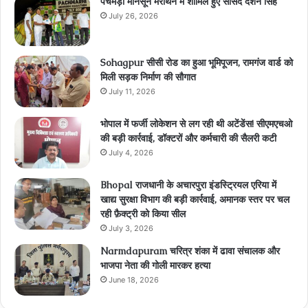
पचमड़ी मानसून मेराथन में शामिल हुए सांसद दर्शन सिंह
July 26, 2026
Sohagpur सीसी रोड का हुआ भूमिपूजन, रामगंज वार्ड को
मिली सड़क निर्माण की सौगात
July 11, 2026
भोपाल में फर्जी लोकेशन से लग रही थी अटेंडेंस! सीएमएचओ
की बड़ी कार्रवाई, डॉक्टरों और कर्मचारी की सैलरी कटी
July 4, 2026
Bhopal राजधानी के अचारपुरा इंडस्ट्रियल एरिया में
खाद्य सुरक्षा विभाग की बड़ी कार्रवाई, अमानक स्तर पर चल
रही फ़ैक्ट्री को किया सील
July 3, 2026
Narmdapuram चरित्र शंका में ढावा संचालक और
भाजपा नेता की गोली मारकर हत्या
June 18, 2026