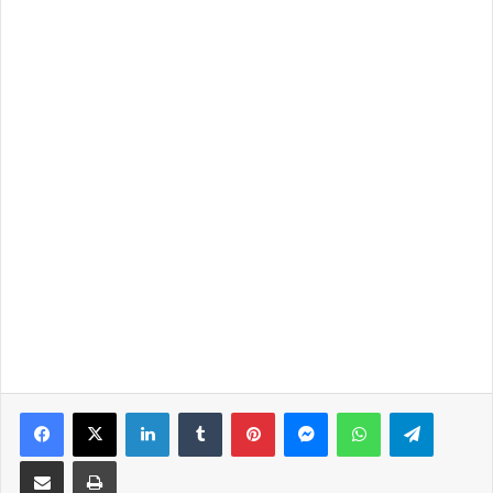
Facebook
X
LinkedIn
Tumblr
Pinterest
Messenger
WhatsApp
Telegra
Share via Email
Print