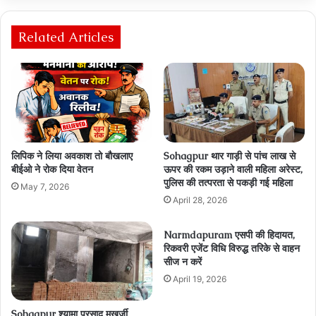
की बड़ी कार्रवाई, डॉक्टरों और कर्मचारी की सैलरी कटी
Bhopal राजधानी के अचारपुरा इंडस्ट्रियल एरिया में खाद्य
सुरक्षा विभाग की बड़ी कार्रवाई, अमानक स्तर पर चल रही
फ़ैक्ट्री को किया सील
Related Articles
लिपिक ने लिया अवकाश तो बौखलाए
Sohagpur थार गाड़ी से पांच लाख से
बीईओ ने रोक दिया वेतन
ऊपर की रकम उड़ाने वाली महिला अरेस्ट,
पुलिस की तत्परता से पकड़ी गई महिला
May 7, 2026
April 28, 2026
Narmdapuram एसपी की हिदायत,
रिकवरी एजेंट विधि विरुद्ध तरिके से वाहन
सीज न करें
April 19, 2026
Sohagpur श्यामा प्रसाद मुखर्जी