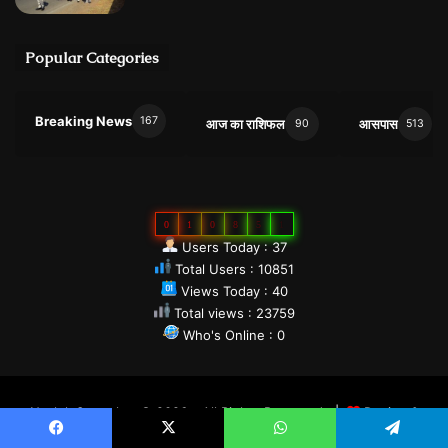
Popular Categories
Breaking News
167
आज का राशिफल
आसपास
90
513
0
1
0
8
5
1
Users Today : 37
Total Users : 10851
Views Today : 40
Total views : 23759
Who's Online : 0
Navlok Samachar © 2026 - All Rights Reserved. |
Design &
Developed By SMC Web Solution - 8770359358
Facebook
X
WhatsApp
Telegram