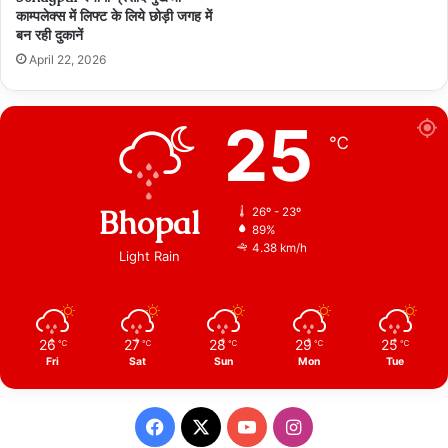
काम्पलेक्स में लिफ्ट के लिये छोड़ी जगह में
बन रही दुकानें
April 22, 2026
25
℃
Bhopal
26º - 23º
89%
4.38 km/h
Light Rain
26
27
28
29
25
℃
℃
℃
℃
℃
Fri
Sat
Sun
Mon
Tue
Facebook
X
YouTube
Instagram