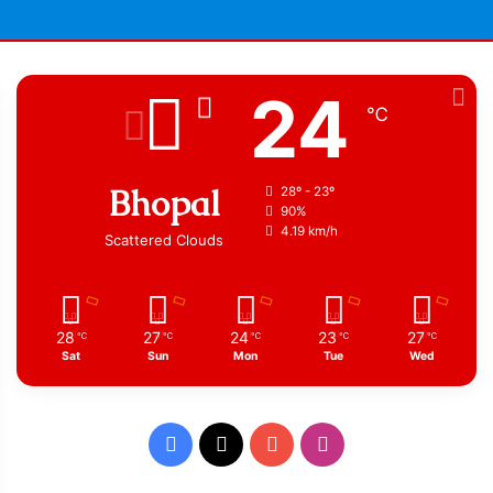
24
℃
Bhopal
28º - 23º
90%
4.19 km/h
Scattered Clouds
28
27
24
23
27
℃
℃
℃
℃
℃
Sat
Sun
Mon
Tue
Wed
Facebook
X
YouTube
Instagram