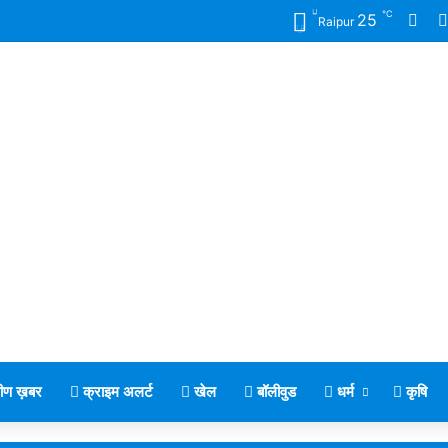
℃
Fac
25
Raipur
मीण ख़बर
क्राइम अलर्ट
खेल
बॉलीवुड
धर्म
कृषि