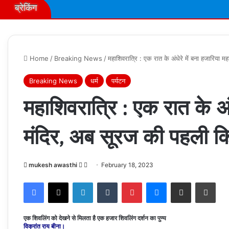
ब्रेकिंग
Home
/
Breaking News
/
महाशिवरात्रि : एक रात के अंधेरे में बना हजारिया
Breaking News
धर्म
पर्यटन
महाशिवरात्रि : एक रात के अंध
मंदिर, अब सूरज की पहली कि
Follow
Send
mukesh awasthi
February 18, 2023
on
an
Facebook
X
LinkedIn
Tumblr
Pinterest
Messenger
Share via Email
Prin
X
email
एक शिवलिंग को देखने से मिलता है एक हजार शिवलिंग दर्शन का पुण्य
विक्रांत राय बीना।