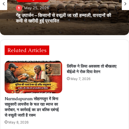
May 25, 2026
गेंहू उपार्जन – किसानों से वसूली जा रही हम्‍माली, वारदानों की
कमी से खरीदी हुई प्रभावित
Related Articles
लिपिक ने लिया अवकाश तो बौखलाए
बीईओ ने रोक दिया वेतन
May 7, 2026
Narmdapuram सोहागपहुर में बिना
साहूकारी लायसेंस के चल रहा ब्‍याज का
करोबार, न कार्रवाई का डर बल्कि दबंगई
से वसूली जाती है रकम
May 8, 2026