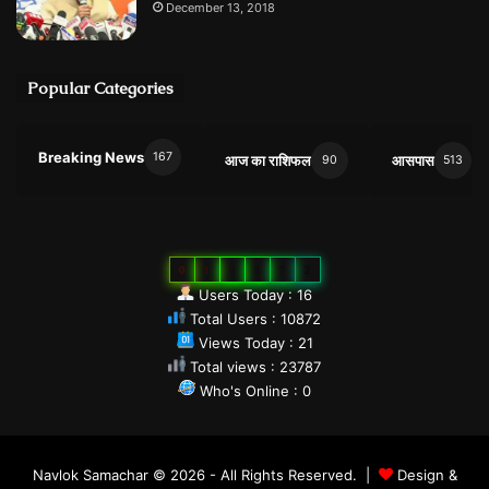
December 13, 2018
Popular Categories
Breaking News
167
आज का राशिफल
आसपास
90
513
0
1
0
8
7
2
Users Today : 16
Total Users : 10872
Views Today : 21
Total views : 23787
Who's Online : 0
Navlok Samachar © 2026 - All Rights Reserved. |
Design &