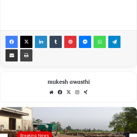
Facebook
X
LinkedIn
Tumblr
Pinterest
Messenger
WhatsApp
Telegra
Share via Email
Print
mukesh awasthi
Website
Facebook
X
Instagram
Xing
Breaking News