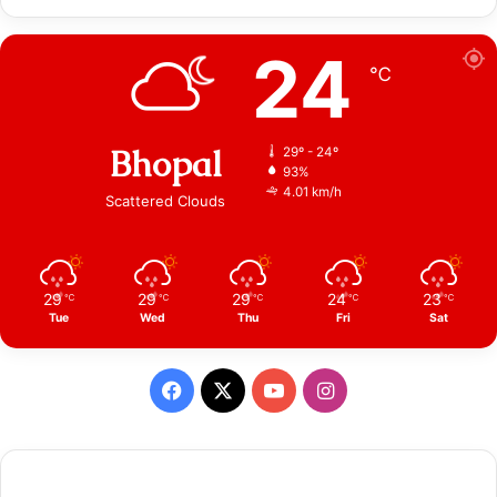
24
℃
Bhopal
29º - 24º
93%
4.01 km/h
Scattered Clouds
29
29
29
24
23
℃
℃
℃
℃
℃
Tue
Wed
Thu
Fri
Sat
Facebook
X
YouTube
Instagram