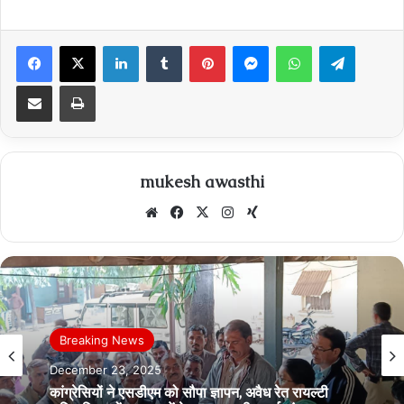
Facebook
X
LinkedIn
Tumblr
Pinterest
Messenger
WhatsApp
Telegra
Share via Email
Print
mukesh awasthi
Website
Facebook
X
Instagram
Xing
Breaking News
December 23, 2025
कांग्रेसियों ने एसडीएम को सौपा ज्ञापन, अवैध रेत रायल्‍टी