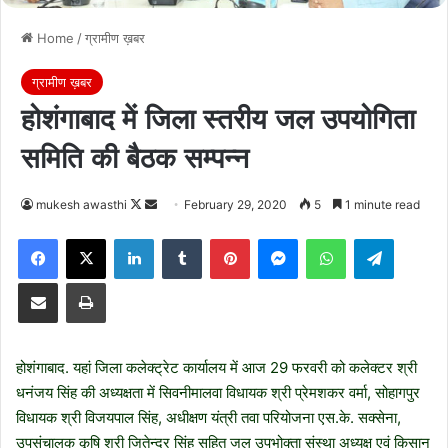
Home
/
ग्रामीण ख़बर
ग्रामीण ख़बर
होशंगाबाद में जिला स्तरीय जल उपयोगिता
समिति की बैठक सम्पन्न
Follow
Send
mukesh awasthi
February 29, 2020
5
1 minute read
on
an
Facebook
X
LinkedIn
Tumblr
Pinterest
Messenger
WhatsApp
Telegra
X
email
Share via Email
Print
होशंगाबाद. यहां जिला कलेक्ट्रेट कार्यालय में आज 29 फरवरी को कलेक्टर श्री
धनंजय सिंह की अध्यक्षता में सिवनीमालवा विधायक श्री प्रेमशकर वर्मा, सोहागपुर
विधायक श्री विजयपाल सिंह, अधीक्षण यंत्री तवा परियोजना एस.के. सक्सेना,
उपसंचालक कृषि श्री जितेन्द्र सिंह सहित जल उपभोक्ता संस्था अध्यक्ष एवं किसान