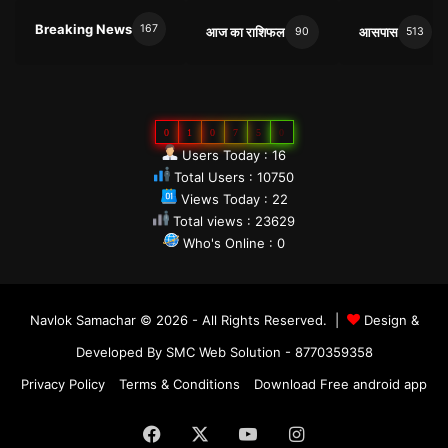
Breaking News
167
आज का राशिफल
आसपास
90
513
0
1
0
7
5
0
Users Today : 16
Total Users : 10750
Views Today : 22
Total views : 23629
Who's Online : 0
Navlok Samachar © 2026 - All Rights Reserved. |
Design &
Developed By SMC Web Solution - 8770359358
Privacy Policy
Terms & Conditions
Download Free android app
Facebook
X
YouTube
Instagram