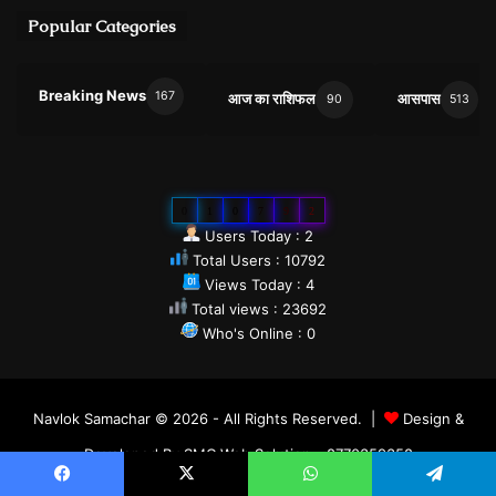
Popular Categories
Breaking News
167
आज का राशिफल
आसपास
90
513
0
1
0
7
9
2
Users Today : 2
Total Users : 10792
Views Today : 4
Total views : 23692
Who's Online : 0
Navlok Samachar © 2026 - All Rights Reserved. |
Design &
Developed By SMC Web Solution - 8770359358
Privacy Policy
Terms & Conditions
Download Free android app
Facebook
X
WhatsApp
Telegram