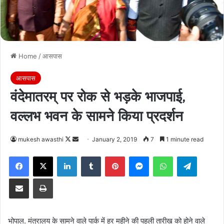
Home
/
आसपास
आसपास
वंदेमातरम् पर रोक से भड़के भाजपाई,
वल्लभ भवन के सामने किया प्रदर्शन
Follow
Send
mukesh awasthi
January 2, 2019
7
1 minute read
on
an
Facebook
X
LinkedIn
Tumblr
Pinterest
Messenger
WhatsApp
Telegra
X
email
Share via Email
Print
भोपाल. मंत्रालय के सामने वाले पार्क में हर महीने की पहली तारीख को होने वाले