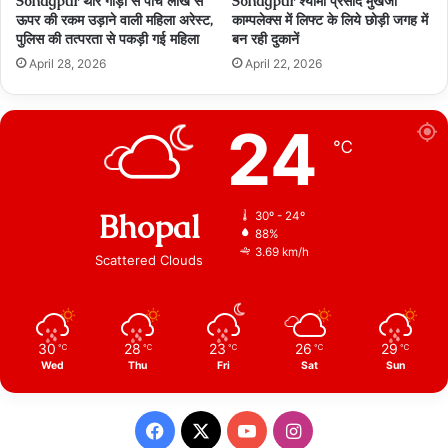
Sohagpur थार गाड़ी से पांच लाख से
Sohagpur श्यामा प्रसाद मुखर्जी
ऊपर की रकम उड़ाने वाली महिला अरेस्ट,
काम्पलेक्स में लिफ्ट के लिये छोड़ी जगह में
पुलिस की तत्परता से पकड़ी गई महिला
बन रही दुकानें
April 28, 2026
April 22, 2026
24
℃
Bhopal
30º - 24º
88%
3.69 km/h
Scattered Clouds
30
28
23
26
29
℃
℃
℃
℃
℃
Wed
Thu
Fri
Sat
Sun
Facebook
X
YouTube
Instagram