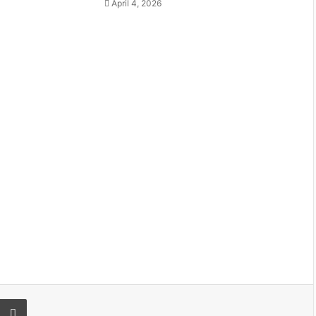
April 4, 2026
er
 via Email
Print