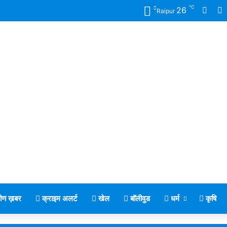
℃
Face
X
26
Raipur
मीण ख़बर
क्राइम अलर्ट
खेल
बॉलीवुड
धर्म
कृषि