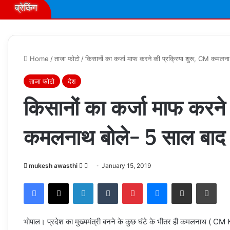
ब्रेकिंग
Home
/
ताजा फोटो
/
किसानों का कर्जा माफ करने की प्रक्रिया शुरू, CM कमलनाथ
ताजा फोटो
देश
किसानों का कर्जा माफ करने
कमलनाथ बोले- 5 साल बाद द
Follow
Send
mukesh awasthi
January 15, 2019
on
an
Facebook
X
LinkedIn
Tumblr
Pinterest
Messenger
Share via Email
Prin
X
email
भोपाल। प्रदेश का मुख्यमंत्री बनने के कुछ घंटे के भीतर ही कमलनाथ ( C