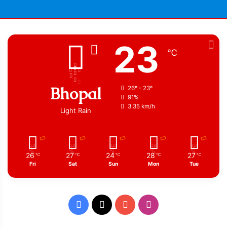
23
℃
Bhopal
26º - 23º
91%
3.35 km/h
Light Rain
26
27
24
28
27
℃
℃
℃
℃
℃
Fri
Sat
Sun
Mon
Tue
Facebook
X
YouTube
Instagram