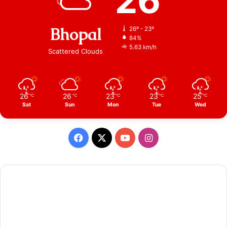
26
Bhopal
26º - 23º
84%
5.63 km/h
Scattered Clouds
26
26
23
23
25
℃
℃
℃
℃
℃
Sat
Sun
Mon
Tue
Wed
Facebook
X
YouTube
Instagram