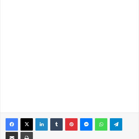
Facebook
X
LinkedIn
Tumblr
Pinterest
Messenger
WhatsApp
Telegra
Share via Email
Print