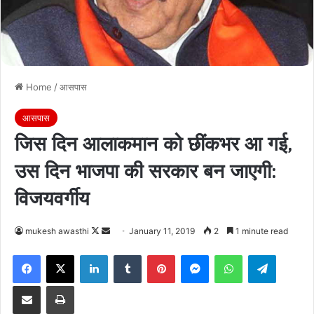
Home
/
आसपास
आसपास
जिस दिन आलाकमान को छींकभर आ गई,
उस दिन भाजपा की सरकार बन जाएगी:
विजयवर्गीय
Follow
Send
mukesh awasthi
January 11, 2019
2
1 minute read
on
an
Facebook
X
LinkedIn
Tumblr
Pinterest
Messenger
WhatsApp
Telegra
X
email
Share via Email
Print