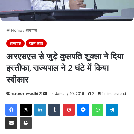
Home
/
आसपास
आसपास
खास खबरे
आरएसएस से जुड़े कुलपति शुक्ला ने दिया
इस्तीफा, राज्यपाल ने 2 घंटे में किया
स्वीकार
Follow
Send
mukesh awasthi
January 10, 2019
2
2 minutes read
on
an
Facebook
X
LinkedIn
Tumblr
Pinterest
Messenger
WhatsApp
Telegra
X
email
Share via Email
Print