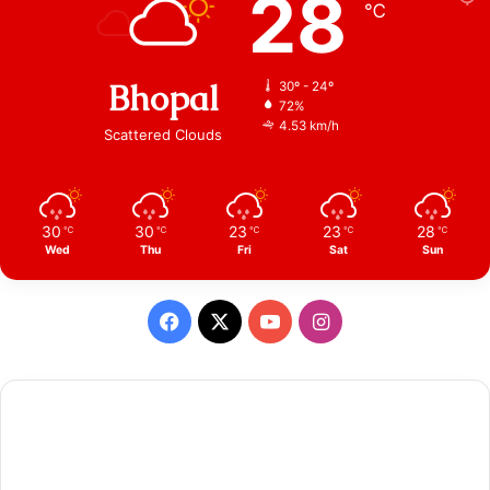
28
℃
Bhopal
30º - 24º
72%
4.53 km/h
Scattered Clouds
30
30
23
23
28
℃
℃
℃
℃
℃
Wed
Thu
Fri
Sat
Sun
Facebook
X
YouTube
Instagram