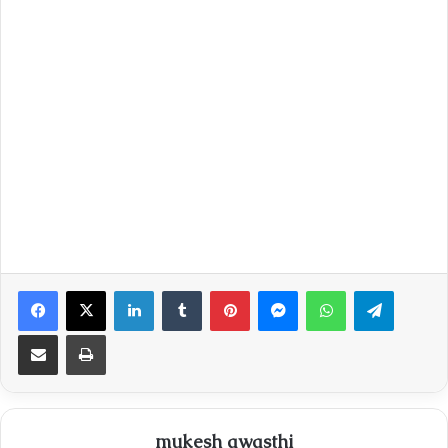
Facebook
X
LinkedIn
Tumblr
Pinterest
Messenger
WhatsApp
Telegra
Share via Email
Print
mukesh awasthi