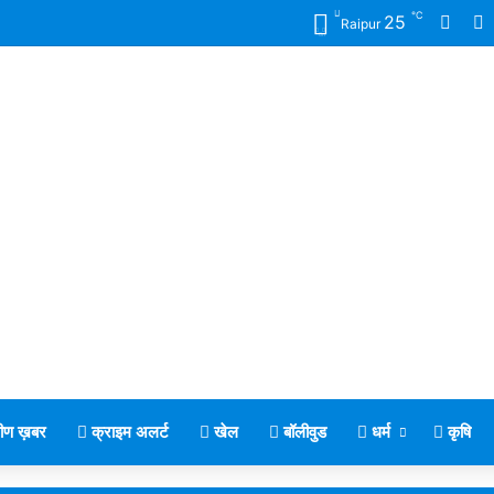
℃
Face
X
25
Raipur
मीण ख़बर
क्राइम अलर्ट
खेल
बॉलीवुड
धर्म
कृषि