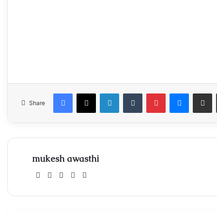
Facebook
X
LinkedIn
Tumblr
Pinterest
Messeng
Share
Share
mukesh awasthi
Website
Facebook
X
Instagram
Xing