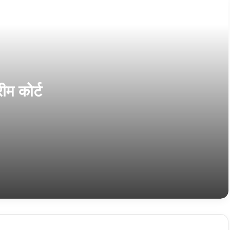
दीपावली पर मुस्लिम विकास परिषद ने बाँटी खुशियाँ, बच्चों को
वितरित किए नए कपड़े, चेहरों पर झलकी मुस्कान
भाभी ने देवर को ब्लैकमेल किया,अब पुलिस की गिरफ्त में
म कोर्ट
स्वच्छ सर्वेक्षण 2024 में सोहागपुर ने हासिल किया प्रदेश में
तृतीय स्थान, वहीं पार्षद ने लगाया वार्ड की अनदेखी का आरोप
रेलवे जनवरी से लागू करेगा नया नियम, अब बिना कैंसिलेशन
चार्ज के बदल सकेंगे ट्रेन टिकट की तारीख
आईपीएस अफसर ने खुद को मारी गोली