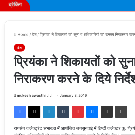
ब्रेकिंग
Home
/
देश
/
प्रियंका ने शिकायतों को सुना व अधिकारियों को उनका निराकरण करने क
देश
प्रियंका ने शिकायतों को स
निराकरण करने के दिये निर्दे
Follow
Send
mukesh awasthi
January 8, 2019
on
an
Facebook
X
LinkedIn
Tumblr
Pinterest
Messenger
Share via Email
Prin
X
email
रायसेन कलेक्ट्रेट सभाकक्ष में आयोजित जनसुनवाई में डिप्टी कलेक्टर कु. प्र