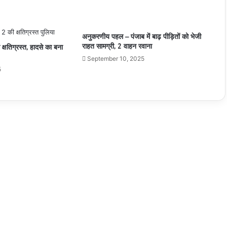
आज शाम सिल्वर जुबली आयोजन के सम्मान समारोह मे
जबलपुर की आर्केस्ट्रा देगी शानदार प्रस्तुति
अनुकरणीय पहल – पंजाब में बाढ़ पीड़ितों को भेजी
राहत सामग्री, 2 वाहन रवाना
 क्षतिग्रस्त, हादसे का बना
स्वच्छता ही सेवा पखवाड़ा अंतर्गत चित्रकला प्रतियोगिता का
आयोजन
September 10, 2025
5