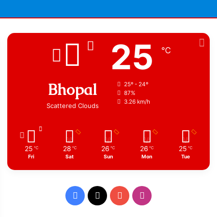
25
℃
Bhopal
25º - 24º
87%
3.26 km/h
Scattered Clouds
25
28
26
26
25
℃
℃
℃
℃
℃
Fri
Sat
Sun
Mon
Tue
Facebook
X
YouTube
Instagram