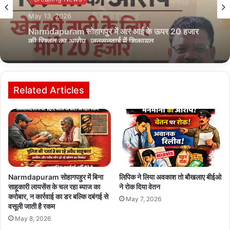
July 4, 2026
भोपाल में फर्जी लोकेशन से लग रही थी अटेंडेंस! सीएमएचओ
की बड़ी कार्रवाई, डॉक्टरों और कर्मचारी की सैलरी कटी
Related Articles
Narmdapuram सोहागपहुर में बिना
लिपिक ने लिया अवकाश तो बौखलाए बीईओ
साहूकारी लायसेंस के चल रहा ब्‍याज का
ने रोक दिया वेतन
करोबार, न कार्रवाई का डर बल्कि दबंगई से
May 7, 2026
वसूली जाती है रकम
May 8, 2026