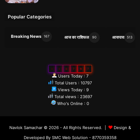
Popular Categories
Breaking News
167
आज का राशिफल
आसपास
90
513
0
1
0
7
9
7
Users Today : 7
Total Users : 10797
Views Today : 9
Total views : 23697
Who's Online : 0
Navlok Samachar © 2026 - All Rights Reserved. |
Design &
Developed By SMC Web Solution - 8770359358