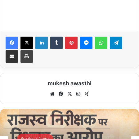
Facebook
X
LinkedIn
Tumblr
Pinterest
Messenger
WhatsApp
Telegra
Share via Email
Print
mukesh awasthi
Website
Facebook
X
Instagram
Xing
Breaking News