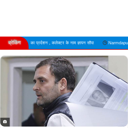
ब्रेकिंग
प्रर्दशन , कलेक्टर के नाम ज्ञापन सौपा
Narmdapuram फेक आईडी से महि