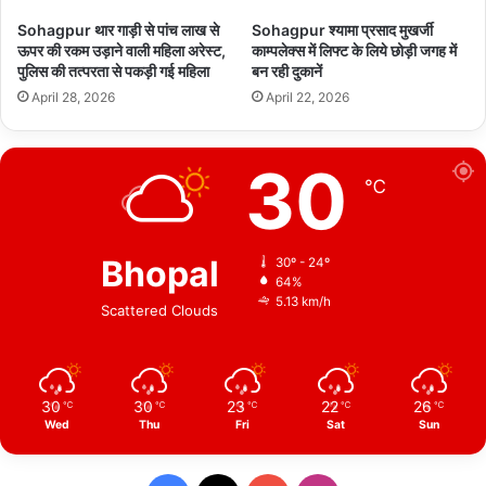
Sohagpur थार गाड़ी से पांच लाख से
Sohagpur श्यामा प्रसाद मुखर्जी
ऊपर की रकम उड़ाने वाली महिला अरेस्ट,
काम्पलेक्स में लिफ्ट के लिये छोड़ी जगह में
पुलिस की तत्परता से पकड़ी गई महिला
बन रही दुकानें
April 28, 2026
April 22, 2026
30
℃
Bhopal
30º - 24º
64%
5.13 km/h
Scattered Clouds
30
30
23
22
26
℃
℃
℃
℃
℃
Wed
Thu
Fri
Sat
Sun