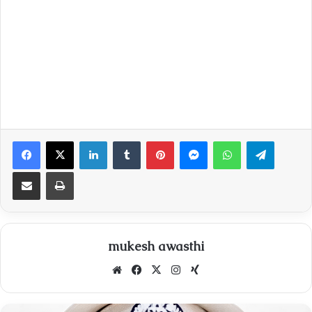
Facebook
X
LinkedIn
Tumblr
Pinterest
Messenger
WhatsApp
Telegra
Share via Email
Print
mukesh awasthi
Website
Facebook
X
Instagram
Xing