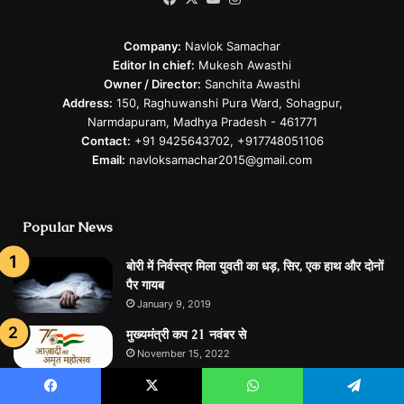
Company:
Navlok Samachar
Editor In chief:
Mukesh Awasthi
Owner / Director:
Sanchita Awasthi
Address:
150, Raghuwanshi Pura Ward, Sohagpur,
Narmdapuram, Madhya Pradesh - 461771
Contact:
+91 9425643702, +917748051106
Email:
navloksamachar2015@gmail.com
Popular News
बोरी में निर्वस्त्र मिला युवती का धड़, सिर, एक हाथ और दोनों
पैर गायब
January 9, 2019
मुख्यमंत्री कप 21 नवंबर से
November 15, 2022
मध्‍यप्रदेश की सरकार भी जल्‍दी दे सकती है कर्मचारियों को
Facebook
X
WhatsApp
Telegram