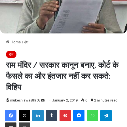
Home
/
देश
देश
राम मंदिर / सरकार कानून बनाए, कोर्ट के
फैसले का और इंतजार नहीं कर सकते:
विहिप
Follow
Send
mukesh awasthi
January 2, 2019
6
2 minutes read
on
an
Facebook
X
LinkedIn
Tumblr
Pinterest
Messenger
WhatsApp
Telegra
X
email
Share via Email
Print