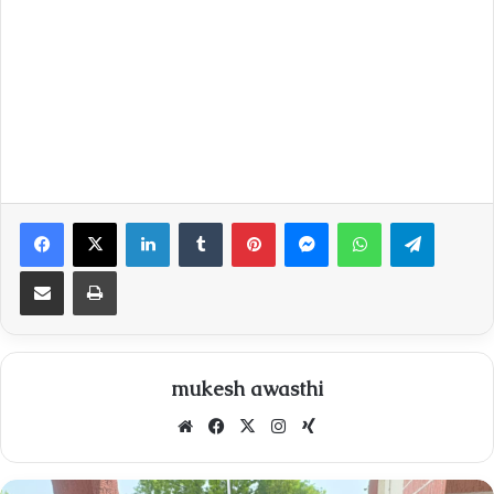
Facebook
X
LinkedIn
Tumblr
Pinterest
Messenger
WhatsApp
Telegra
Share via Email
Print
mukesh awasthi
Website
Facebook
X
Instagram
Xing