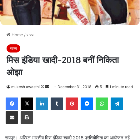
Home
/
राज्य
राज्य
मिस इंडिया खादी-2018 बनीं निकिता
ओझा
Follow
Send
mukesh awasthi
December 31, 2018
5
1 minute read
on
an
Facebook
X
LinkedIn
Tumblr
Pinterest
Messenger
WhatsApp
Telegra
X
email
Share via Email
Print
रायपुर। अखिल भारतीय मिस इंडिया खादी 2018 प्रतियोगिता का आयोजन नई