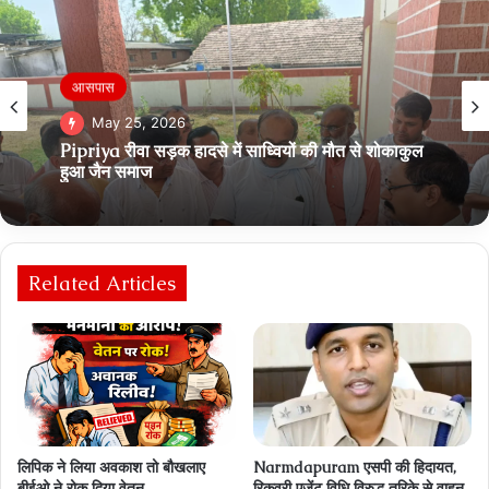
आसपास
May 25, 2026
Pipriya रीवा सड़क हादसे में साध्वियों की मौत से शोकाकुल
हुआ जैन समाज
Related Articles
लिपिक ने लिया अवकाश तो बौखलाए
Narmdapuram एसपी की हिदायत,
बीईओ ने रोक दिया वेतन
रिकवरी एजेंट विधि विरुद्ध तरिके से वाहन