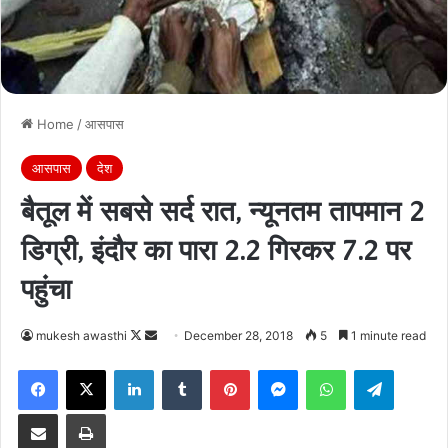
Home
/
आसपास
आसपास
देश
बैतूल में सबसे सर्द रात, न्यूनतम तापमान 2
डिग्री, इंदौर का पारा 2.2 गिरकर 7.2 पर
पहुंचा
Follow
Send
mukesh awasthi
December 28, 2018
5
1 minute read
on
an
Facebook
X
LinkedIn
Tumblr
Pinterest
Messenger
WhatsApp
Telegra
X
email
Share via Email
Print