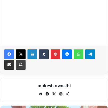
Facebook
X
LinkedIn
Tumblr
Pinterest
Messenger
WhatsApp
Telegra
Share via Email
Print
mukesh awasthi
Website
Facebook
X
Instagram
Xing