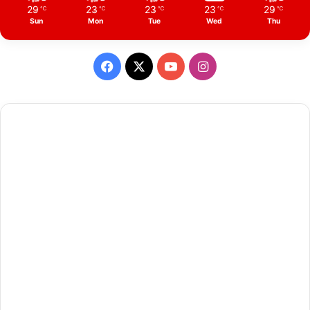
29
23
23
23
29
℃
℃
℃
℃
℃
Sun
Mon
Tue
Wed
Thu
Facebook
X
YouTube
Instagram