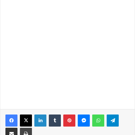
Facebook
X
LinkedIn
Tumblr
Pinterest
Messenger
WhatsApp
Telegra
Share via Email
Print