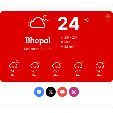
24
℃
Bhopal
24º - 23º
86%
5.1 km/h
Scattered Clouds
24
26
25
24
24
℃
℃
℃
℃
℃
Sat
Sun
Mon
Tue
Wed
Facebook
X
YouTube
Instagram