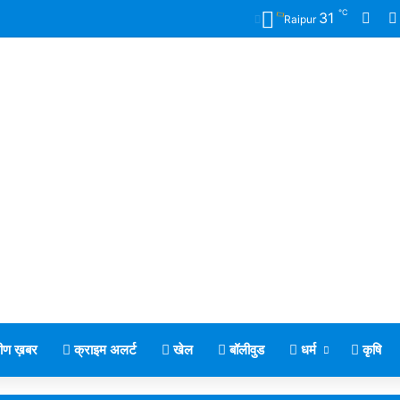
℃
Fac
31
Raipur
मीण ख़बर
क्राइम अलर्ट
खेल
बॉलीवुड
धर्म
कृषि