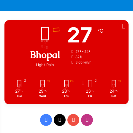
27
℃
Bhopal
27º - 24º
82%
3.65 km/h
Light Rain
27
29
28
23
24
℃
℃
℃
℃
℃
Tue
Wed
Thu
Fri
Sat
Facebook
X
YouTube
Instagram