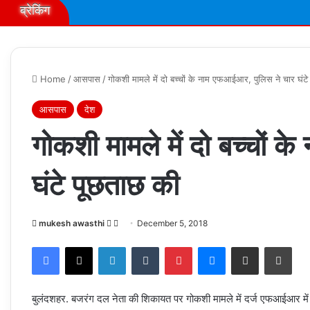
ब्रेकिंग
Home
/
आसपास
/
गोकशी मामले में दो बच्चों के नाम एफआईआर, पुलिस ने चार घंटे
आसपास
देश
गोकशी मामले में दो बच्चों 
घंटे पूछताछ की
Follow
Send
mukesh awasthi
December 5, 2018
on
an
Facebook
X
LinkedIn
Tumblr
Pinterest
Messenger
Share via Email
Prin
X
email
बुलंदशहर. बजरंग दल नेता की शिकायत पर गोकशी मामले में दर्ज एफआईआर में दो